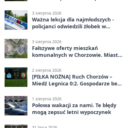
3 sierpnia 2026
Ważna lekcja dla najmłodszych -
policjanci odwiedzili żłobek w
Chorzowie
3 sierpnia 2026
Fałszywe oferty mieszkań
komunalnych w Chorzowie. Miasto
ostrzega
2 sierpnia 2026
[PIŁKA NOŻNA] Ruch Chorzów –
Miedź Legnica 0:2. Gospodarze bez
punktów w Betclic 1. lidze
1 sierpnia 2026
Połowa wakacji za nami. Te błędy
mogą zepsuć letni wypoczynek
31 lipca 2026