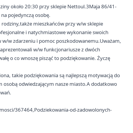
ziny około 20:30 przy sklepie Nettoul.3Maja 86/41-
 na pojedynczą osobę.
 rodziny,także mieszkańców przy w/w sklepie
fesjonalne i natychmiastowe wykonanie swoich
ł w w/w zdarzeniu i pomoc poszkodowanemu.Uważam,
 zaprezentowali w/w funkcjonariusze z dwóch
wałę o co wnoszę pisząć to podziękowanie. Życzę
niona, takie podziękowania są najlepszą motywacją do
im osobą odwiedzającym nasze miasto.A dodatkowo
owań.
adomosci/367464,Podziekowania-od-zadowolonych-