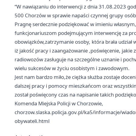
‘‘W nawiązaniu do interwencji z dnia 31.08.2023 god
500
Chorzów
w sprawie napaści czynnej grupy osób
Pragnę serdecznie podziękować w imieniu własnym,
funkcjonariuszom podejmującym interwencję za pro
obowiązków,zatrzymanie osoby, która brała udzia
iż jakość pracy i zaangażowanie ,poświęcenie, jakie
radiowozów zasługuje na szczególne uznanie i poch
wielu sukcesów w życiu osobistym i zawodowym.
Jest nam bardzo miło,że ciężka służba zostaje doce
dalszej pracy i pomocy mieszkańcom oraz wszystk
został poświęcony czas na napisanie takich podzięk
Komenda Miejska Policji w Chorzowie,
chorzow.slaska.policja.gov.pl/ka5/informacje/wi
obywateli.html