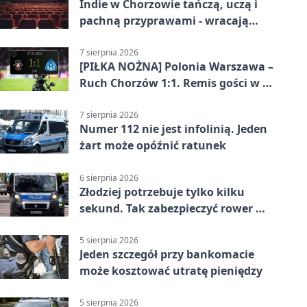
Indie w Chorzowie tańczą, uczą i
pachną przyprawami - wracają
„Indyjskie Opowieści”
7 sierpnia 2026
[PIŁKA NOŻNA] Polonia Warszawa –
Ruch Chorzów 1:1. Remis gości w 3.
kolejce Betclic 1. ligi
7 sierpnia 2026
Numer 112 nie jest infolinią. Jeden
żart może opóźnić ratunek
6 sierpnia 2026
Złodziej potrzebuje tylko kilku
sekund. Tak zabezpieczyć rower w
Chorzowie
5 sierpnia 2026
Jeden szczegół przy bankomacie
może kosztować utratę pieniędzy
5 sierpnia 2026