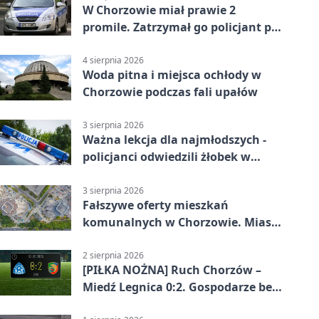
W Chorzowie miał prawie 2
promile. Zatrzymał go policjant po
służbie
4 sierpnia 2026
Woda pitna i miejsca ochłody w
Chorzowie podczas fali upałów
3 sierpnia 2026
Ważna lekcja dla najmłodszych -
policjanci odwiedzili żłobek w
Chorzowie
3 sierpnia 2026
Fałszywe oferty mieszkań
komunalnych w Chorzowie. Miasto
ostrzega
2 sierpnia 2026
[PIŁKA NOŻNA] Ruch Chorzów –
Miedź Legnica 0:2. Gospodarze bez
punktów w Betclic 1. lidze