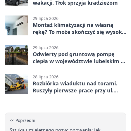
wakacji. Tłok sprzyja kradzieżom
29 lipca 2026
Montaż klimatyzacji na własną
rękę? To może skończyć się wysoką
karą
29 lipca 2026
Odwierty pod gruntową pompę
ciepła w województwie lubelskim -
co trzeba o nich wiedzieć?
28 lipca 2026
Rozbiórka wiaduktu nad torami.
Ruszyły pierwsze prace przy ul.
Nowej
<< Poprzedni
Sztuka umiejętnego pozycjonowania: jak