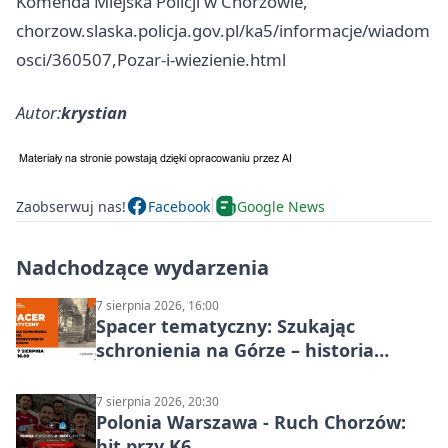
Komenda Miejska Policji w Chorzowie,
chorzow.slaska.policja.gov.pl/ka5/informacje/wiadom
osci/360507,Pozar-i-wiezienie.html
Autor:
krystian
Zaobserwuj nas!
Facebook
Google News
Nadchodzące wydarzenia
7 sierpnia 2026, 16:00
Spacer tematyczny: Szukając
schronienia na Górze – historia
Chorzowa
7 sierpnia 2026, 20:30
Polonia Warszawa - Ruch Chorzów:
hit przy K6