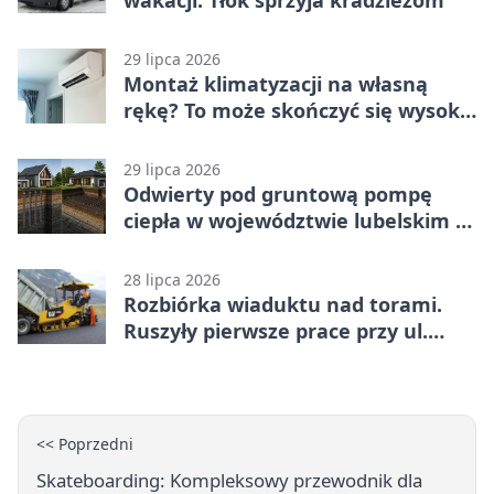
wakacji. Tłok sprzyja kradzieżom
29 lipca 2026
Montaż klimatyzacji na własną
rękę? To może skończyć się wysoką
karą
29 lipca 2026
Odwierty pod gruntową pompę
ciepła w województwie lubelskim -
co trzeba o nich wiedzieć?
28 lipca 2026
Rozbiórka wiaduktu nad torami.
Ruszyły pierwsze prace przy ul.
Nowej
<< Poprzedni
Skateboarding: Kompleksowy przewodnik dla