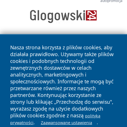
autopromocja
Nasza strona korzysta z plików cookies, aby
działała prawidłowo. Używamy także plików
cookies i podobnych technologii od
zewnętrznych dostawców w celach
Copyright © 2026 wrotachorzowa.pl Wszystkie prawa
analitycznych, marketingowych i
zastrzeżone.
społecznościowych. Informacje te mogą być
przetwarzane również przez naszych
partnerów. Kontynuując korzystanie ze
Polityka
Polityka
News
Autorzy
strony lub klikając „Przechodzę do serwisu",
Prywatności
Cookies
wyrażasz zgodę na użycie dodatkowych
plików cookies zgodnie z naszą
polityką
.
.
prywatności
Zaawansowane ustawienia