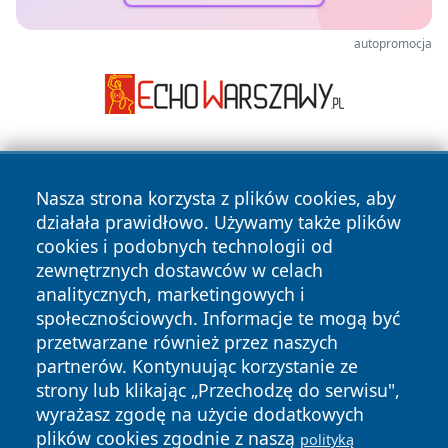
autopromocja
Nasza strona korzysta z plików cookies, aby
działała prawidłowo. Używamy także plików
cookies i podobnych technologii od
zewnętrznych dostawców w celach
Copyright © 2026 wrotachorzowa.pl Wszystkie prawa
analitycznych, marketingowych i
zastrzeżone.
społecznościowych. Informacje te mogą być
przetwarzane również przez naszych
partnerów. Kontynuując korzystanie ze
Polityka
Polityka
News
Autorzy
strony lub klikając „Przechodzę do serwisu",
Prywatności
Cookies
wyrażasz zgodę na użycie dodatkowych
plików cookies zgodnie z naszą
polityką