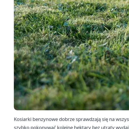
Kosiarki benzynowe
dobrze sprawdzają się na wszyst
szybko pokonywać kolejne hektary bez utraty wydajn