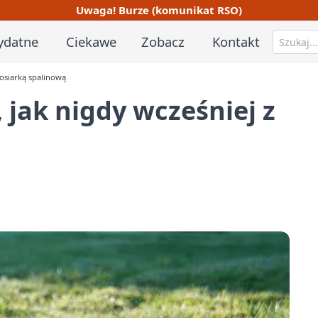
Uwaga! Burze (komunikat RSO)
ydatne
Ciekawe
Zobacz
Kontakt
kosiarką spalinową
 jak nigdy wcześniej z