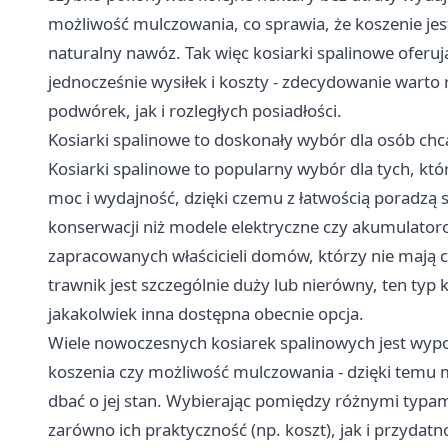
możliwość mulczowania, co sprawia, że koszenie jest 
naturalny nawóz. Tak więc kosiarki spalinowe oferuj
jednocześnie wysiłek i koszty - zdecydowanie wart
podwórek, jak i rozległych posiadłości.
Kosiarki spalinowe to doskonały wybór dla osób chc
Kosiarki spalinowe to popularny wybór dla tych, któ
moc i wydajność, dzięki czemu z łatwością poradzą
konserwacji niż modele elektryczne czy akumulator
zapracowanych właścicieli domów, którzy nie mają cz
trawnik jest szczególnie duży lub nierówny, ten typ
jakakolwiek inna dostępna obecnie opcja.
Wiele nowoczesnych kosiarek spalinowych jest wypo
koszenia czy możliwość mulczowania - dzięki temu mo
dbać o jej stan. Wybierając pomiędzy różnymi typa
zarówno ich praktyczność (np. koszt), jak i przydat