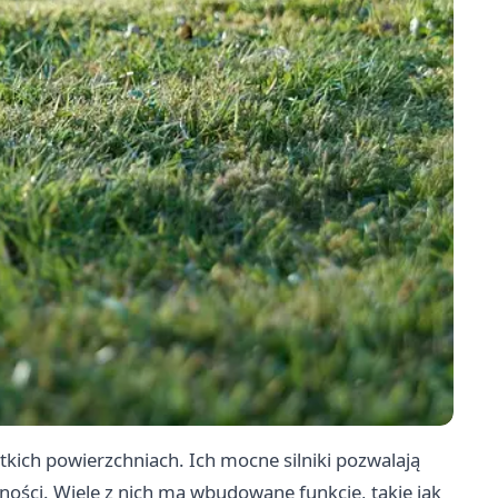
kich powierzchniach. Ich mocne silniki pozwalają
ości. Wiele z nich ma wbudowane funkcje, takie jak