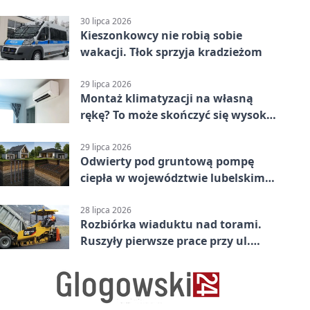
jednoślady
30 lipca 2026
Kieszonkowcy nie robią sobie
wakacji. Tłok sprzyja kradzieżom
29 lipca 2026
Montaż klimatyzacji na własną
rękę? To może skończyć się wysoką
karą
29 lipca 2026
Odwierty pod gruntową pompę
ciepła w województwie lubelskim -
co trzeba o nich wiedzieć?
28 lipca 2026
Rozbiórka wiaduktu nad torami.
Ruszyły pierwsze prace przy ul.
Nowej