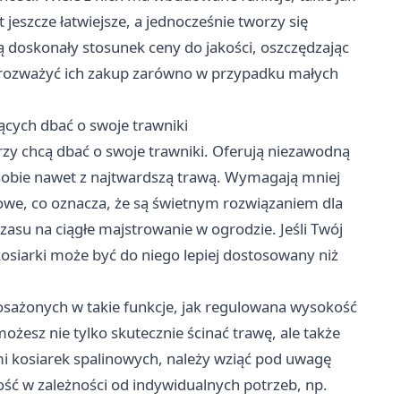
jeszcze łatwiejsze, a jednocześnie tworzy się
ą doskonały stosunek ceny do jakości, oszczędzając
o rozważyć ich zakup zarówno w przypadku małych
ących dbać o swoje trawniki
rzy chcą dbać o swoje trawniki. Oferują niezawodną
 sobie nawet z najtwardszą trawą. Wymagają mniej
owe, co oznacza, że są świetnym rozwiązaniem dla
asu na ciągłe majstrowanie w ogrodzie. Jeśli Twój
 kosiarki może być do niego lepiej dostosowany niż
sażonych w takie funkcje, jak regulowana wysokość
żesz nie tylko skutecznie ścinać trawę, ale także
mi kosiarek spalinowych, należy wziąć pod uwagę
ność w zależności od indywidualnych potrzeb, np.