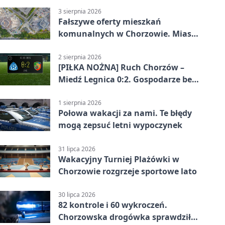
3 sierpnia 2026
Fałszywe oferty mieszkań
komunalnych w Chorzowie. Miasto
ostrzega
2 sierpnia 2026
[PIŁKA NOŻNA] Ruch Chorzów –
Miedź Legnica 0:2. Gospodarze bez
punktów w Betclic 1. lidze
1 sierpnia 2026
Połowa wakacji za nami. Te błędy
mogą zepsuć letni wypoczynek
31 lipca 2026
Wakacyjny Turniej Plażówki w
Chorzowie rozgrzeje sportowe lato
30 lipca 2026
82 kontrole i 60 wykroczeń.
Chorzowska drogówka sprawdziła