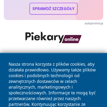
SPRAWDŹ SZCZEGÓŁY
autopromocja
Nasza strona korzysta z plików cookies, aby
działała prawidłowo. Używamy także plików
cookies i podobnych technologii od
zewnętrznych dostawców w celach
Copyright © 2026 wrotachorzowa.pl Wszystkie prawa
analitycznych, marketingowych i
zastrzeżone.
społecznościowych. Informacje te mogą być
przetwarzane również przez naszych
partnerów. Kontynuując korzystanie ze
Polityka
Polityka