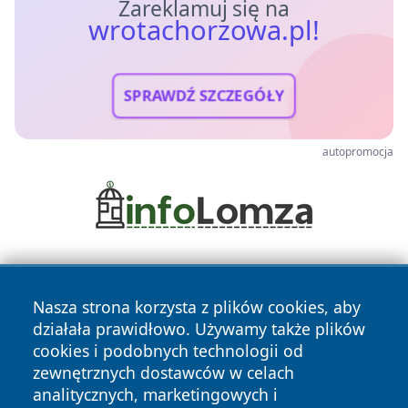
Zareklamuj się na
wrotachorzowa.pl!
SPRAWDŹ SZCZEGÓŁY
autopromocja
Nasza strona korzysta z plików cookies, aby
działała prawidłowo. Używamy także plików
cookies i podobnych technologii od
zewnętrznych dostawców w celach
Copyright © 2026 wrotachorzowa.pl Wszystkie prawa
analitycznych, marketingowych i
zastrzeżone.