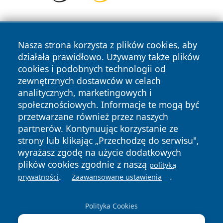
Nasza strona korzysta z plików cookies, aby
działała prawidłowo. Używamy także plików
cookies i podobnych technologii od
zewnętrznych dostawców w celach
Copyright © 2026 wrotachorzowa.pl Wszystkie prawa
analitycznych, marketingowych i
zastrzeżone.
społecznościowych. Informacje te mogą być
przetwarzane również przez naszych
partnerów. Kontynuując korzystanie ze
Polityka
Polityka
News
Autorzy
strony lub klikając „Przechodzę do serwisu",
Prywatności
Cookies
wyrażasz zgodę na użycie dodatkowych
plików cookies zgodnie z naszą
polityką
.
.
prywatności
Zaawansowane ustawienia
Polityka Cookies