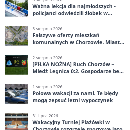
Ważna lekcja dla najmłodszych -
policjanci odwiedzili żłobek w
Chorzowie
3 sierpnia 2026
Fałszywe oferty mieszkań
komunalnych w Chorzowie. Miasto
ostrzega
2 sierpnia 2026
[PIŁKA NOŻNA] Ruch Chorzów –
Miedź Legnica 0:2. Gospodarze bez
punktów w Betclic 1. lidze
1 sierpnia 2026
Połowa wakacji za nami. Te błędy
mogą zepsuć letni wypoczynek
31 lipca 2026
Wakacyjny Turniej Plażówki w
Chorzowie rozgrzeje sportowe lato