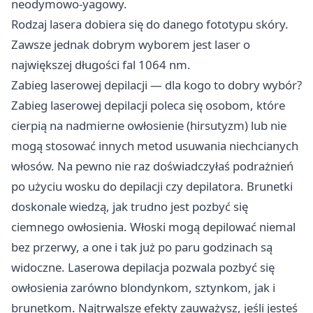
neodymowo-yagowy.
Rodzaj lasera dobiera się do danego fototypu skóry.
Zawsze jednak dobrym wyborem jest laser o
największej długości fal 1064 nm.
Zabieg laserowej depilacji — dla kogo to dobry wybór?
Zabieg laserowej depilacji poleca się osobom, które
cierpią na nadmierne owłosienie (hirsutyzm) lub nie
mogą stosować innych metod usuwania niechcianych
włosów. Na pewno nie raz doświadczyłaś podrażnień
po użyciu wosku do depilacji czy depilatora. Brunetki
doskonale wiedzą, jak trudno jest pozbyć się
ciemnego owłosienia. Włoski mogą depilować niemal
bez przerwy, a one i tak już po paru godzinach są
widoczne. Laserowa depilacja pozwala pozbyć się
owłosienia zarówno blondynkom, sztynkom, jak i
brunetkom. Najtrwalsze efekty zauważysz, jeśli jesteś