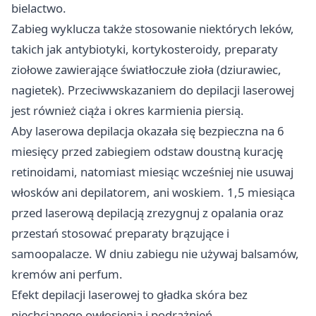
bielactwo.
Zabieg wyklucza także stosowanie niektórych leków,
takich jak antybiotyki, kortykosteroidy, preparaty
ziołowe zawierające światłoczułe zioła (dziurawiec,
nagietek). Przeciwwskazaniem do depilacji laserowej
jest również ciąża i okres karmienia piersią.
Aby laserowa depilacja okazała się bezpieczna na 6
miesięcy przed zabiegiem odstaw doustną kurację
retinoidami, natomiast miesiąc wcześniej nie usuwaj
włosków ani depilatorem, ani woskiem. 1,5 miesiąca
przed laserową depilacją zrezygnuj z opalania oraz
przestań stosować preparaty brązujące i
samoopalacze. W dniu zabiegu nie używaj balsamów,
kremów ani perfum.
Efekt depilacji laserowej to gładka skóra bez
niechcianego owłosienia i podrażnień.