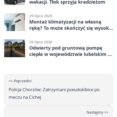
wakacji. Tłok sprzyja kradzieżom
29 lipca 2026
Montaż klimatyzacji na własną
rękę? To może skończyć się wysoką
karą
29 lipca 2026
Odwierty pod gruntową pompę
ciepła w województwie lubelskim -
co trzeba o nich wiedzieć?
<< Poprzedni
Policja Chorzów: Zatrzymani pseudokibice po
meczu na Cichej
Następny >>