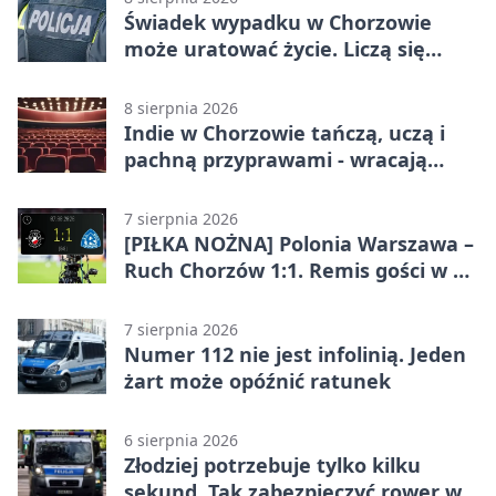
Świadek wypadku w Chorzowie
może uratować życie. Liczą się
sekundy
8 sierpnia 2026
Indie w Chorzowie tańczą, uczą i
pachną przyprawami - wracają
„Indyjskie Opowieści”
7 sierpnia 2026
[PIŁKA NOŻNA] Polonia Warszawa –
Ruch Chorzów 1:1. Remis gości w 3.
kolejce Betclic 1. ligi
7 sierpnia 2026
Numer 112 nie jest infolinią. Jeden
żart może opóźnić ratunek
6 sierpnia 2026
Złodziej potrzebuje tylko kilku
sekund. Tak zabezpieczyć rower w