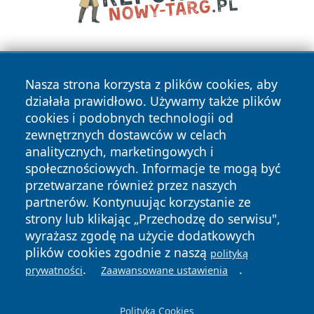
Nasza strona korzysta z plików cookies, aby
działała prawidłowo. Używamy także plików
cookies i podobnych technologii od
zewnętrznych dostawców w celach
Copyright © 2026 wrotachorzowa.pl Wszystkie prawa
analitycznych, marketingowych i
zastrzeżone.
społecznościowych. Informacje te mogą być
przetwarzane również przez naszych
partnerów. Kontynuując korzystanie ze
Polityka
Polityka
News
Autorzy
strony lub klikając „Przechodzę do serwisu",
Prywatności
Cookies
wyrażasz zgodę na użycie dodatkowych
plików cookies zgodnie z naszą
polityką
.
.
prywatności
Zaawansowane ustawienia
Polityka Cookies