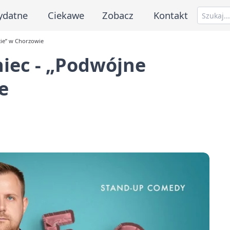
ydatne
Ciekawe
Zobacz
Kontakt
cie” w Chorzowie
iec - „Podwójne
e