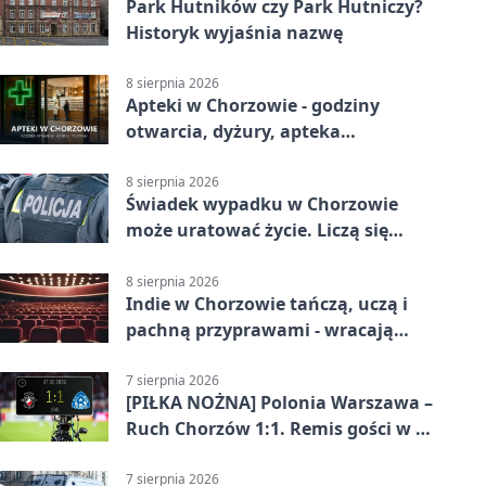
Park Hutników czy Park Hutniczy?
Historyk wyjaśnia nazwę
8 sierpnia 2026
Apteki w Chorzowie - godziny
otwarcia, dyżury, apteka
całodobowa
8 sierpnia 2026
Świadek wypadku w Chorzowie
może uratować życie. Liczą się
sekundy
8 sierpnia 2026
Indie w Chorzowie tańczą, uczą i
pachną przyprawami - wracają
„Indyjskie Opowieści”
7 sierpnia 2026
[PIŁKA NOŻNA] Polonia Warszawa –
Ruch Chorzów 1:1. Remis gości w 3.
kolejce Betclic 1. ligi
7 sierpnia 2026