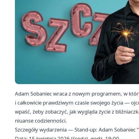
Adam Sobaniec wraca z nowym programem, w któr
i całkowicie prawdziwym czasie swojego życia — o
wpaść, żeby zobaczyć, jak wygląda życie z bliźniacz
niuanse codzienności.
Szczegóły wydarzenia — Stand-up: Adam Sobaniec “
Data: 15 kwietnia 2026 (środa), godz. 19:00