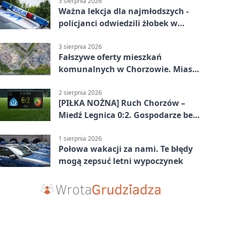
3 sierpnia 2026
Ważna lekcja dla najmłodszych -
policjanci odwiedzili żłobek w
Chorzowie
3 sierpnia 2026
Fałszywe oferty mieszkań
komunalnych w Chorzowie. Miasto
ostrzega
2 sierpnia 2026
[PIŁKA NOŻNA] Ruch Chorzów –
Miedź Legnica 0:2. Gospodarze bez
punktów w Betclic 1. lidze
1 sierpnia 2026
Połowa wakacji za nami. Te błędy
mogą zepsuć letni wypoczynek