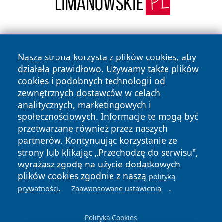
Nasza strona korzysta z plików cookies, aby
działała prawidłowo. Używamy także plików
cookies i podobnych technologii od
zewnętrznych dostawców w celach
Copyright © 2026 wrotachorzowa.pl Wszystkie prawa
analitycznych, marketingowych i
zastrzeżone.
społecznościowych. Informacje te mogą być
przetwarzane również przez naszych
partnerów. Kontynuując korzystanie ze
Polityka
Polityka
News
Autorzy
strony lub klikając „Przechodzę do serwisu",
Prywatności
Cookies
wyrażasz zgodę na użycie dodatkowych
plików cookies zgodnie z naszą
polityką
.
.
prywatności
Zaawansowane ustawienia
Polityka Cookies