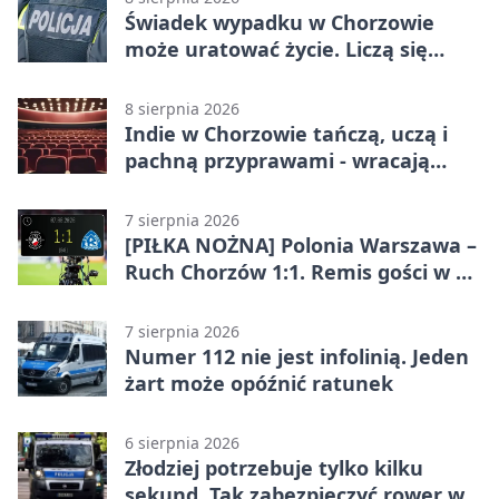
Świadek wypadku w Chorzowie
może uratować życie. Liczą się
sekundy
8 sierpnia 2026
Indie w Chorzowie tańczą, uczą i
pachną przyprawami - wracają
„Indyjskie Opowieści”
7 sierpnia 2026
[PIŁKA NOŻNA] Polonia Warszawa –
Ruch Chorzów 1:1. Remis gości w 3.
kolejce Betclic 1. ligi
7 sierpnia 2026
Numer 112 nie jest infolinią. Jeden
żart może opóźnić ratunek
6 sierpnia 2026
Złodziej potrzebuje tylko kilku
sekund. Tak zabezpieczyć rower w