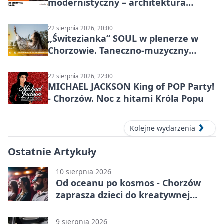
modernistyczny – architektura
miasta
22 sierpnia 2026, 20:00
„Świtezianka” SOUL w plenerze w
Chorzowie. Taneczno-muzyczny
spektakl przy SP 25
22 sierpnia 2026, 22:00
MICHAEL JACKSON King of POP Party!
- Chorzów. Noc z hitami Króla Popu
Kolejne wydarzenia
Ostatnie Artykuły
10 sierpnia 2026
Od oceanu po kosmos - Chorzów
zaprasza dzieci do kreatywnej
podróży
9 sierpnia 2026