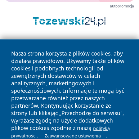
autopromocja
Nasza strona korzysta z plików cookies, aby
działała prawidłowo. Używamy także plików
cookies i podobnych technologii od
zewnętrznych dostawców w celach
Copyright © 2026 wrotachorzowa.pl Wszystkie prawa
analitycznych, marketingowych i
zastrzeżone.
społecznościowych. Informacje te mogą być
przetwarzane również przez naszych
partnerów. Kontynuując korzystanie ze
Polityka
Polityka
News
Autorzy
strony lub klikając „Przechodzę do serwisu",
Prywatności
Cookies
wyrażasz zgodę na użycie dodatkowych
plików cookies zgodnie z naszą
polityką
.
.
prywatności
Zaawansowane ustawienia