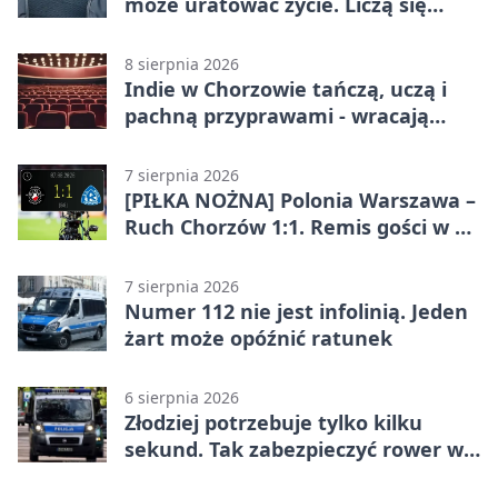
może uratować życie. Liczą się
sekundy
8 sierpnia 2026
Indie w Chorzowie tańczą, uczą i
pachną przyprawami - wracają
„Indyjskie Opowieści”
7 sierpnia 2026
[PIŁKA NOŻNA] Polonia Warszawa –
Ruch Chorzów 1:1. Remis gości w 3.
kolejce Betclic 1. ligi
7 sierpnia 2026
Numer 112 nie jest infolinią. Jeden
żart może opóźnić ratunek
6 sierpnia 2026
Złodziej potrzebuje tylko kilku
sekund. Tak zabezpieczyć rower w
Chorzowie