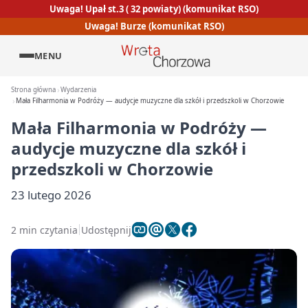
Uwaga! Upał st.3 ( 32 powiaty) (komunikat RSO)
Uwaga! Burze (komunikat RSO)
MENU
Strona główna
Wydarzenia
Mała Filharmonia w Podróży — audycje muzyczne dla szkół i przedszkoli w Chorzowie
Mała Filharmonia w Podróży —
audycje muzyczne dla szkół i
przedszkoli w Chorzowie
23 lutego 2026
2 min czytania
Udostępnij