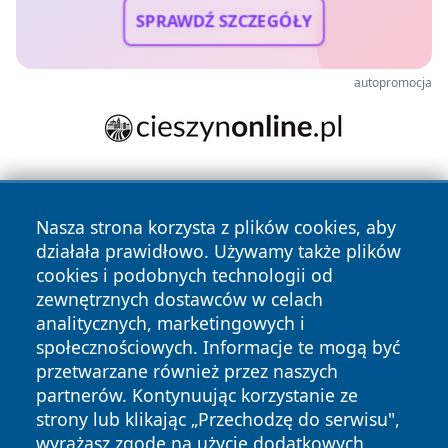
SPRAWDŹ SZCZEGÓŁY
autopromocja
Nasza strona korzysta z plików cookies, aby
działała prawidłowo. Używamy także plików
cookies i podobnych technologii od
zewnętrznych dostawców w celach
Copyright © 2026 wrotachorzowa.pl Wszystkie prawa
analitycznych, marketingowych i
zastrzeżone.
społecznościowych. Informacje te mogą być
przetwarzane również przez naszych
partnerów. Kontynuując korzystanie ze
Polityka
Polityka
News
Autorzy
strony lub klikając „Przechodzę do serwisu",
Prywatności
Cookies
wyrażasz zgodę na użycie dodatkowych