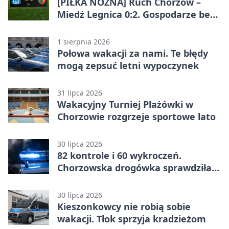
[PIŁKA NOŻNA] Ruch Chorzów –
Miedź Legnica 0:2. Gospodarze bez
punktów w Betclic 1. lidze
1 sierpnia 2026
Połowa wakacji za nami. Te błędy
mogą zepsuć letni wypoczynek
31 lipca 2026
Wakacyjny Turniej Plażówki w
Chorzowie rozgrzeje sportowe lato
30 lipca 2026
82 kontrole i 60 wykroczeń.
Chorzowska drogówka sprawdziła
jednoślady
30 lipca 2026
Kieszonkowcy nie robią sobie
wakacji. Tłok sprzyja kradzieżom