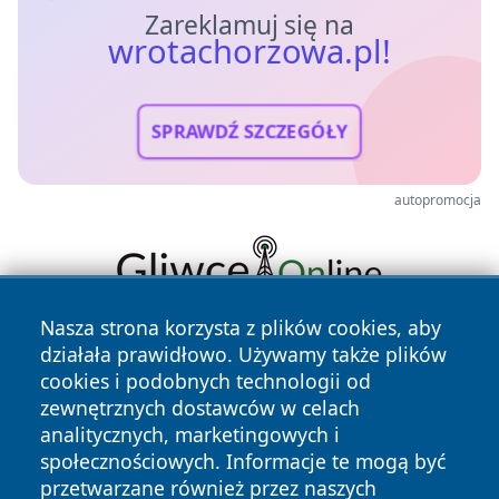
Zareklamuj się na
wrotachorzowa.pl!
SPRAWDŹ SZCZEGÓŁY
autopromocja
Nasza strona korzysta z plików cookies, aby
działała prawidłowo. Używamy także plików
cookies i podobnych technologii od
zewnętrznych dostawców w celach
analitycznych, marketingowych i
społecznościowych. Informacje te mogą być
Copyright © 2026 wrotachorzowa.pl Wszystkie prawa
przetwarzane również przez naszych
zastrzeżone.