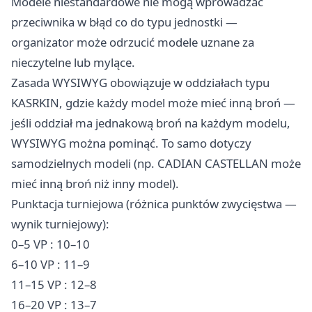
Modele niestandardowe nie mogą wprowadzać
przeciwnika w błąd co do typu jednostki —
organizator może odrzucić modele uznane za
nieczytelne lub mylące.
Zasada WYSIWYG obowiązuje w oddziałach typu
KASRKIN, gdzie każdy model może mieć inną broń —
jeśli oddział ma jednakową broń na każdym modelu,
WYSIWYG można pominąć. To samo dotyczy
samodzielnych modeli (np. CADIAN CASTELLAN może
mieć inną broń niż inny model).
Punktacja turniejowa (różnica punktów zwycięstwa —
wynik turniejowy):
0–5 VP : 10–10
6–10 VP : 11–9
11–15 VP : 12–8
16–20 VP : 13–7