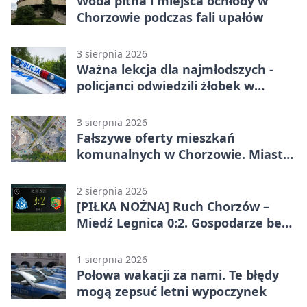
Woda pitna i miejsca ochłody w
Chorzowie podczas fali upałów
3 sierpnia 2026
Ważna lekcja dla najmłodszych -
policjanci odwiedzili żłobek w
Chorzowie
3 sierpnia 2026
Fałszywe oferty mieszkań
komunalnych w Chorzowie. Miasto
ostrzega
2 sierpnia 2026
[PIŁKA NOŻNA] Ruch Chorzów –
Miedź Legnica 0:2. Gospodarze bez
punktów w Betclic 1. lidze
1 sierpnia 2026
Połowa wakacji za nami. Te błędy
mogą zepsuć letni wypoczynek