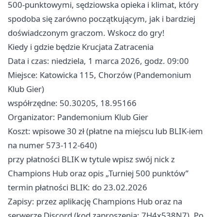
500‑punktowymi, sędziowska opieka i klimat, który
spodoba się zarówno początkującym, jak i bardziej
doświadczonym graczom. Wskocz do gry!
Kiedy i gdzie będzie Krucjata Zatracenia
Data i czas: niedziela, 1 marca 2026, godz. 09:00
Miejsce: Katowicka 115, Chorzów (Pandemonium
Klub Gier)
współrzędne: 50.30205, 18.95166
Organizator: Pandemonium Klub Gier
Koszt: wpisowe 30 zł (płatne na miejscu lub BLIK‑iem
na numer 573‑112‑640)
przy płatności BLIK w tytule wpisz swój nick z
Champions Hub oraz opis „Turniej 500 punktów”
termin płatności BLIK: do 23.02.2026
Zapisy: przez aplikację Champions Hub oraz na
serwerze Discord (kod zaproszenia: 7H4x538N7). Po