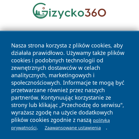
Nasza strona korzysta z plików cookies, aby
działała prawidłowo. Używamy także plików
cookies i podobnych technologii od
zewnętrznych dostawców w celach
Copyright © 2026 wrotachorzowa.pl Wszystkie prawa
analitycznych, marketingowych i
zastrzeżone.
społecznościowych. Informacje te mogą być
przetwarzane również przez naszych
partnerów. Kontynuując korzystanie ze
Polityka
Polityka
News
Autorzy
strony lub klikając „Przechodzę do serwisu",
Prywatności
Cookies
wyrażasz zgodę na użycie dodatkowych
plików cookies zgodnie z naszą
polityką
.
.
prywatności
Zaawansowane ustawienia