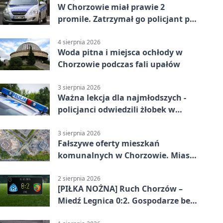
W Chorzowie miał prawie 2
promile. Zatrzymał go policjant po
służbie
4 sierpnia 2026
Woda pitna i miejsca ochłody w
Chorzowie podczas fali upałów
3 sierpnia 2026
Ważna lekcja dla najmłodszych -
policjanci odwiedzili żłobek w
Chorzowie
3 sierpnia 2026
Fałszywe oferty mieszkań
komunalnych w Chorzowie. Miasto
ostrzega
2 sierpnia 2026
[PIŁKA NOŻNA] Ruch Chorzów –
Miedź Legnica 0:2. Gospodarze bez
punktów w Betclic 1. lidze