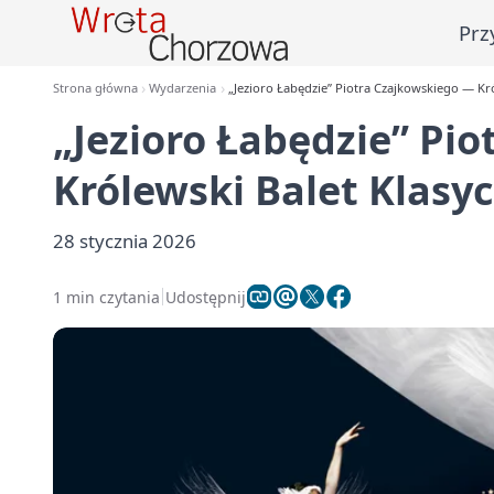
Prz
Strona główna
Wydarzenia
„Jezioro Łabędzie” Piotra Czajkowskiego — Kr
„Jezioro Łabędzie” Pi
Królewski Balet Klasy
28 stycznia 2026
1 min czytania
Udostępnij