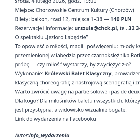
środa, 4 lutego 2026, godz. 19:00
Miejsce: Chorzowskie Centrum Kultury (Chorzów)
Bilety: balkon, rząd 12, miejsca 1–38 —
140 PLN
Rezerwacje i informacje:
urszula@chck.pl
, tel.
32 3
O spektaklu „Jezioro Łabędzie”
To opowieść o miłości, magii i poświęceniu: młody k
przemienionej w łabędzia przez czarnoksiężnika Roth
próbę — czy miłość wystarczy, by zwyciężyć zło?
Wykonanie:
Królewski Balet Klasyczny
, prowadzen
klasyczną choreografię z nastrojową scenografią i 
Warto zwrócić uwagę na partie solowe i pas de deux
Dla kogo? Dla miłośników baletu i wszystkich, którz
jest przystępna, a widowisko wizualnie bogate.
Link do wydarzenia na Facebooku
Autor:
info_wydarzenia