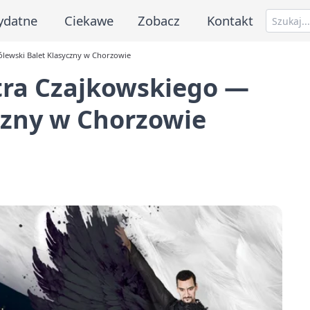
ydatne
Ciekawe
Zobacz
Kontakt
ólewski Balet Klasyczny w Chorzowie
otra Czajkowskiego —
czny w Chorzowie