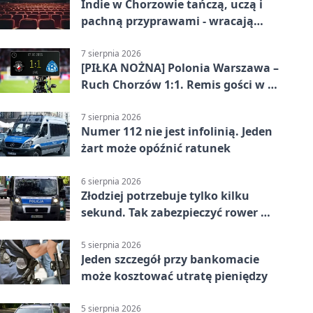
Indie w Chorzowie tańczą, uczą i
pachną przyprawami - wracają
„Indyjskie Opowieści”
7 sierpnia 2026
[PIŁKA NOŻNA] Polonia Warszawa –
Ruch Chorzów 1:1. Remis gości w 3.
kolejce Betclic 1. ligi
7 sierpnia 2026
Numer 112 nie jest infolinią. Jeden
żart może opóźnić ratunek
6 sierpnia 2026
Złodziej potrzebuje tylko kilku
sekund. Tak zabezpieczyć rower w
Chorzowie
5 sierpnia 2026
Jeden szczegół przy bankomacie
może kosztować utratę pieniędzy
5 sierpnia 2026