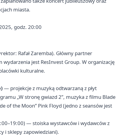
u zaplanowano także koncert jubileuszowy oraz
cjach miasta.
 2025, godz. 20:00
yrektor: Rafał Zaremba). Główny partner
m wydarzenia jest ResInvest Group. W organizację
placówki kulturalne.
e)
— projekcje z muzyką odtwarzaną z płyt
ramu „W stronę gwiazd 2”, muzyka z filmu Blade
de of the Moon” Pink Floyd (jedno z seansów jest
1:00–19:00) — stoiska wystawców i wydawców z
y i sklepy zapowiedziani).