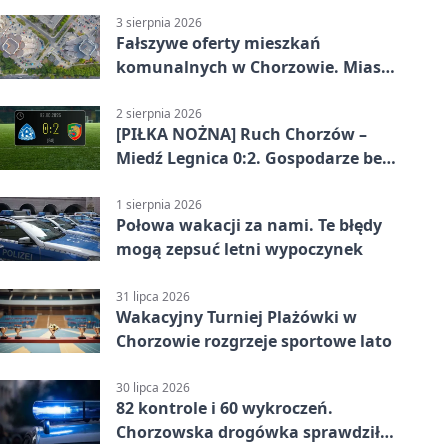
3 sierpnia 2026
Fałszywe oferty mieszkań
komunalnych w Chorzowie. Miasto
ostrzega
2 sierpnia 2026
[PIŁKA NOŻNA] Ruch Chorzów –
Miedź Legnica 0:2. Gospodarze bez
punktów w Betclic 1. lidze
1 sierpnia 2026
Połowa wakacji za nami. Te błędy
mogą zepsuć letni wypoczynek
31 lipca 2026
Wakacyjny Turniej Plażówki w
Chorzowie rozgrzeje sportowe lato
30 lipca 2026
82 kontrole i 60 wykroczeń.
Chorzowska drogówka sprawdziła