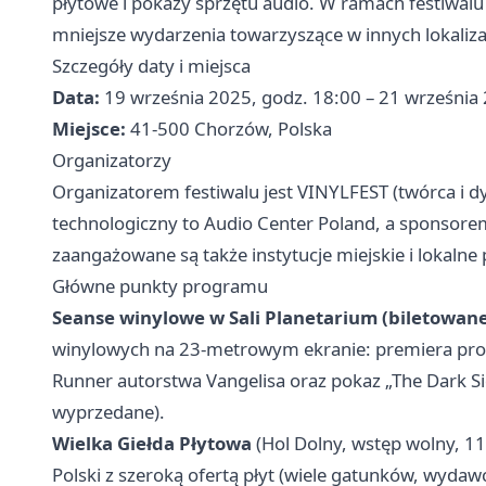
płytowe i pokazy sprzętu audio. W ramach festiwal
mniejsze wydarzenia towarzyszące w innych lokaliza
Szczegóły daty i miejsca
Data:
19 września 2025, godz. 18:00 – 21 września
Miejsce:
41-500 Chorzów, Polska
Organizatorzy
Organizatorem festiwalu jest VINYLFEST (twórca i d
technologiczny to Audio Center Poland, a sponsore
zaangażowane są także instytucje miejskie i lokalne 
Główne punkty programu
Seanse winylowe w Sali Planetarium (biletowan
winylowych na 23‑metrowym ekranie: premiera prog
Runner autorstwa Vangelisa oraz pokaz „The Dark Si
wyprzedane).
Wielka Giełda Płytowa
(Hol Dolny, wstęp wolny, 1
Polski z szeroką ofertą płyt (wiele gatunków, wydawc