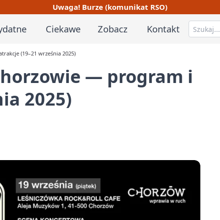
Uwaga! Burze (komunikat RSO)
ydatne
Ciekawe
Zobacz
Kontakt
trakcje (19–21 września 2025)
Chorzowie — program i
nia 2025)