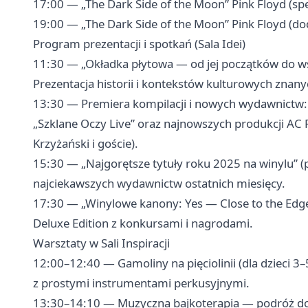
17:00 — „The Dark Side of the Moon” Pink Floyd (sp
19:00 — „The Dark Side of the Moon” Pink Floyd (d
Program prezentacji i spotkań (Sala Idei)
11:30 — „Okładka płytowa — od jej początków do ws
Prezentacja historii i kontekstów kulturowych znan
13:30 — Premiera kompilacji i nowych wydawnictw: 
„Szklane Oczy Live” oraz najnowszych produkcji AC
Krzyżański i goście).
15:30 — „Najgorętsze tytuły roku 2025 na winylu” 
najciekawszych wydawnictw ostatnich miesięcy.
17:30 — „Winylowe kanony: Yes — Close to the Edge
Deluxe Edition z konkursami i nagrodami.
Warsztaty w Sali Inspiracji
12:00–12:40 — Gamoliny na pięciolinii (dla dzieci 3
z prostymi instrumentami perkusyjnymi.
13:30–14:10 — Muzyczna bajkoterapia — podróż dook