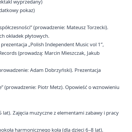
ektakl wyprzedany)
odatkowy pokaz)
półczesności” (prowadzenie: Mateusz Torzecki).
ych okładek płytowych.
prezentacja „Polish Independent Music vol 1”,
 Records (prowadzą: Marcin Mieszczak, Jakub
(prowadzenie: Adam Dobrzyński). Prezentacja
” (prowadzenie: Piotr Metz). Opowieść o wznowieniu
–5 lat). Zajęcia muzyczne z elementami zabawy i pracy
oła harmonicznego koła (dla dzieci 6–8 lat).