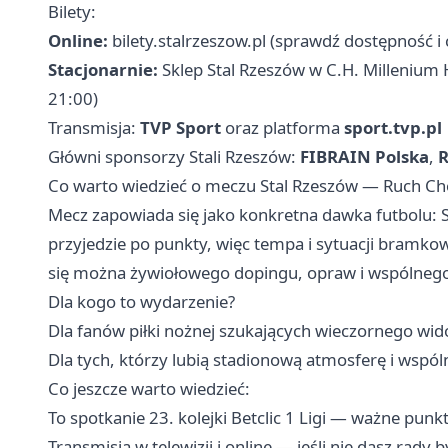
Bilety:
Online:
bilety.stalrzeszow.pl (sprawdź dostępność i 
Stacjonarnie:
Sklep Stal Rzeszów w C.H. Millenium 
21:00)
Transmisja:
TVP Sport
oraz platforma
sport.tvp.pl
Główni sponsorzy Stali Rzeszów:
FIBRAIN Polska
,
R
Co warto wiedzieć o meczu Stal Rzeszów — Ruch C
Mecz zapowiada się jako konkretna dawka futbolu: S
przyjedzie po punkty, więc tempa i sytuacji bramk
się można żywiołowego dopingu, opraw i wspólnego 
Dla kogo to wydarzenie?
Dla fanów piłki nożnej szukających wieczornego wid
Dla tych, którzy lubią stadionową atmosferę i wspó
Co jeszcze warto wiedzieć:
To spotkanie 23. kolejki Betclic 1 Ligi — ważne punkt
Transmisja w telewizji i online — jeśli nie dasz rad