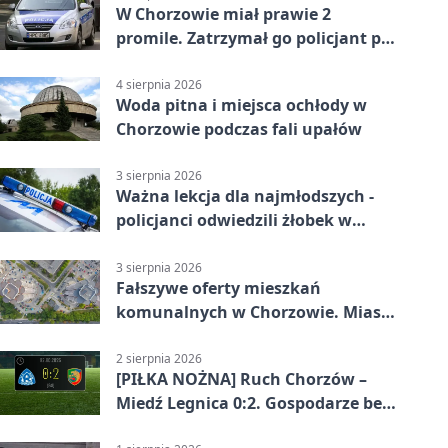
W Chorzowie miał prawie 2
promile. Zatrzymał go policjant po
służbie
4 sierpnia 2026
Woda pitna i miejsca ochłody w
Chorzowie podczas fali upałów
3 sierpnia 2026
Ważna lekcja dla najmłodszych -
policjanci odwiedzili żłobek w
Chorzowie
3 sierpnia 2026
Fałszywe oferty mieszkań
komunalnych w Chorzowie. Miasto
ostrzega
2 sierpnia 2026
[PIŁKA NOŻNA] Ruch Chorzów –
Miedź Legnica 0:2. Gospodarze bez
punktów w Betclic 1. lidze