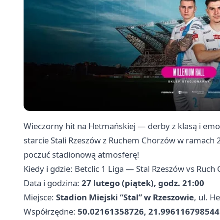
Wieczorny hit na Hetmańskiej — derby z klasą i emoc
starcie Stali Rzeszów z Ruchem Chorzów w ramach 23.
poczuć stadionową atmosferę!
Kiedy i gdzie: Betclic 1 Liga — Stal Rzeszów vs Ruc
Data i godzina:
27 lutego (piątek), godz. 21:00
Miejsce:
Stadion Miejski “Stal” w Rzeszowie
, ul. 
Współrzędne:
50.02161358726, 21.996116798544