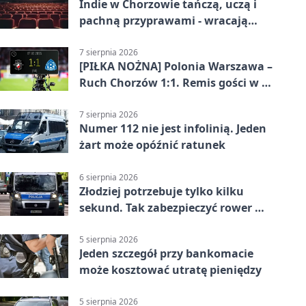
Indie w Chorzowie tańczą, uczą i
pachną przyprawami - wracają
„Indyjskie Opowieści”
7 sierpnia 2026
[PIŁKA NOŻNA] Polonia Warszawa –
Ruch Chorzów 1:1. Remis gości w 3.
kolejce Betclic 1. ligi
7 sierpnia 2026
Numer 112 nie jest infolinią. Jeden
żart może opóźnić ratunek
6 sierpnia 2026
Złodziej potrzebuje tylko kilku
sekund. Tak zabezpieczyć rower w
Chorzowie
5 sierpnia 2026
Jeden szczegół przy bankomacie
może kosztować utratę pieniędzy
5 sierpnia 2026