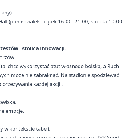
ceny)
Hall (poniedziałek–piątek 16:00–21:00, sobota 10:00–
zeszów - stolica innowacji
.
horzów
tal chce wykorzystać atut własnego boiska, a Ruch
owych może nie zabraknąć. Na stadionie spodziewać
przeżywania każdej akcji .
owiska.
lne emocje.
y w kontekście tabeli.
y być na stadionie, możesz obejrzeć mecz w TVP Sport.