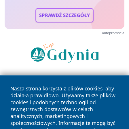
SPRAWDŹ SZCZEGÓŁY
autopromocja
Nasza strona korzysta z plików cookies, aby
działała prawidłowo. Używamy także plików
cookies i podobnych technologii od
zewnętrznych dostawców w celach
Copyright © 2026 wrotachorzowa.pl Wszystkie prawa
analitycznych, marketingowych i
zastrzeżone.
społecznościowych. Informacje te mogą być