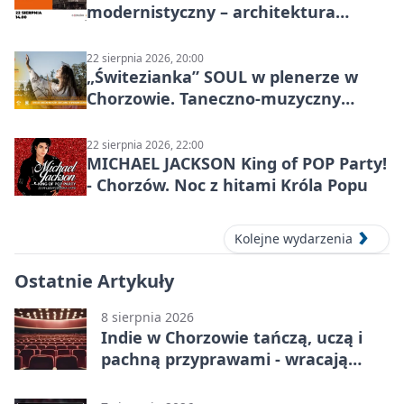
modernistyczny – architektura
miasta
22 sierpnia 2026, 20:00
„Świtezianka” SOUL w plenerze w
Chorzowie. Taneczno-muzyczny
spektakl przy SP 25
22 sierpnia 2026, 22:00
MICHAEL JACKSON King of POP Party!
- Chorzów. Noc z hitami Króla Popu
Kolejne wydarzenia
Ostatnie Artykuły
8 sierpnia 2026
Indie w Chorzowie tańczą, uczą i
pachną przyprawami - wracają
„Indyjskie Opowieści”