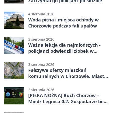
Zatrzymał go policjant po służbie
4 sierpnia 2026
Woda pitna i miejsca ochłody w
Chorzowie podczas fali upałów
3 sierpnia 2026
Ważna lekcja dla najmłodszych -
policjanci odwiedzili żłobek w
Chorzowie
3 sierpnia 2026
Fałszywe oferty mieszkań
komunalnych w Chorzowie. Miasto
ostrzega
2 sierpnia 2026
[PIŁKA NOŻNA] Ruch Chorzów –
Miedź Legnica 0:2. Gospodarze bez
punktów w Betclic 1. lidze