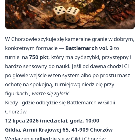
W Chorzowie szykuje się kameralne granie w dobrym,
konkretnym formacie —
Battlemarch vol. 3
to
turniej na
750 pkt
, który ma być szybki, przystępny i
bardzo sensowny do nauki. Jeśli od dawna chodzi Ci
po głowie wejście w ten system albo po prostu masz
ochotę na spokojną, turniejową niedzielę przy
figurkach ,
warto się zgłosić
.
Kiedy i gdzie odbędzie się Battlemarch w Gildii
Chorzów
12 lipca 2026 (niedziela), godz. 10:00
Gildia, Armii Krajowej 65, 41-909 Chorzów
Wydarzenie odbędzie się w Gildii Chorzów.