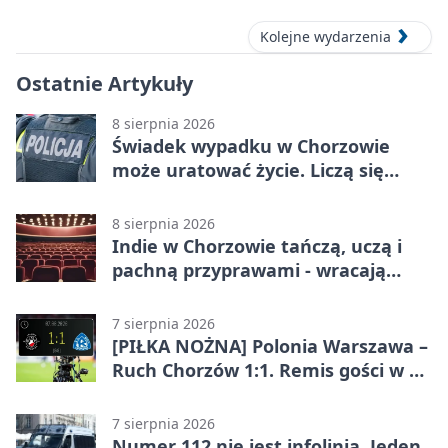
Kolejne wydarzenia
Ostatnie Artykuły
8 sierpnia 2026
Świadek wypadku w Chorzowie
może uratować życie. Liczą się
sekundy
8 sierpnia 2026
Indie w Chorzowie tańczą, uczą i
pachną przyprawami - wracają
„Indyjskie Opowieści”
7 sierpnia 2026
[PIŁKA NOŻNA] Polonia Warszawa –
Ruch Chorzów 1:1. Remis gości w 3.
kolejce Betclic 1. ligi
7 sierpnia 2026
Numer 112 nie jest infolinią. Jeden