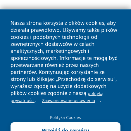
Nasza strona korzysta z plików cookies, aby
działała prawidłowo. Używamy także plików
cookies i podobnych technologii od
zewnętrznych dostawców w celach
Copyright © 2026 wrotachorzowa.pl Wszystkie prawa
analitycznych, marketingowych i
zastrzeżone.
społecznościowych. Informacje te mogą być
przetwarzane również przez naszych
partnerów. Kontynuując korzystanie ze
Polityka
Polityka
News
Autorzy
strony lub klikając „Przechodzę do serwisu",
Prywatności
Cookies
wyrażasz zgodę na użycie dodatkowych
plików cookies zgodnie z naszą
polityką
.
.
prywatności
Zaawansowane ustawienia
Polityka Cookies
Przejdź do serwisu