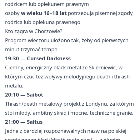
rodzicem lub opiekunem prawnym
osoby
w wieku 16–18 lat
potrzebują pisemnej zgody
rodzica lub opiekuna prawnego
Kto zagra w Chorzowie?
Program wieczoru ułożono tak, żeby od pierwszych
minut trzymać tempo
19:30 — Cursed Darkness
Ciemny, energiczny black metal ze Skierniewic, w
którym czuć też wpływy melodyjnego death i thrash
metalu.
20:10 — Saibot
Thrash/death metalowy projekt z Londynu, za którym
stoi młody, ambitny skład i mocne, techniczne granie.
21:00 — Saltus
Jedna z bardziej rozpoznawalnych nazw na polskiej
scenie pagan black/death metalowej — z długim