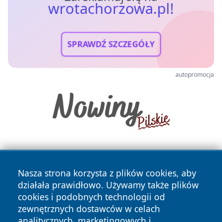
wrotachorzowa.pl!
SPRAWDŹ SZCZEGÓŁY
autopromocja
Nasza strona korzysta z plików cookies, aby
działała prawidłowo. Używamy także plików
cookies i podobnych technologii od
zewnętrznych dostawców w celach
Copyright © 2026 wrotachorzowa.pl Wszystkie prawa
analitycznych, marketingowych i
zastrzeżone.