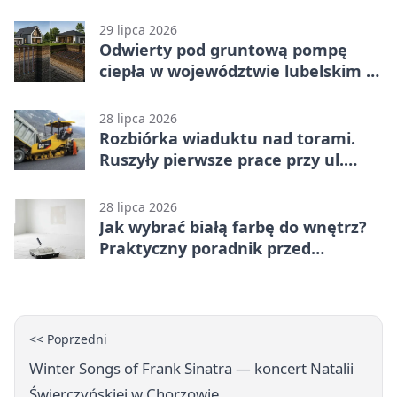
karą
29 lipca 2026
Odwierty pod gruntową pompę
ciepła w województwie lubelskim -
co trzeba o nich wiedzieć?
28 lipca 2026
Rozbiórka wiaduktu nad torami.
Ruszyły pierwsze prace przy ul.
Nowej
28 lipca 2026
Jak wybrać białą farbę do wnętrz?
Praktyczny poradnik przed
zakupem
<< Poprzedni
Winter Songs of Frank Sinatra — koncert Natalii
Świerczyńskiej w Chorzowie