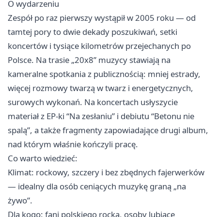
O wydarzeniu
Zespół po raz pierwszy wystąpił w 2005 roku — od
tamtej pory to dwie dekady poszukiwań, setki
koncertów i tysiące kilometrów przejechanych po
Polsce. Na trasie „20x8” muzycy stawiają na
kameralne spotkania z publicznością: mniej estrady,
więcej rozmowy twarzą w twarz i energetycznych,
surowych wykonań. Na koncertach usłyszycie
materiał z EP-ki “Na zesłaniu” i debiutu “Betonu nie
spalą”, a także fragmenty zapowiadające drugi album,
nad którym właśnie kończyli pracę.
Co warto wiedzieć:
Klimat: rockowy, szczery i bez zbędnych fajerwerków
— idealny dla osób ceniących muzykę graną „na
żywo”.
Dla kogo: fani polskiego rocka, osoby lubiące