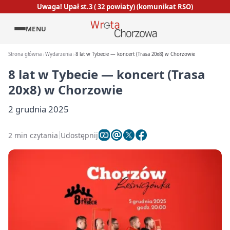
Uwaga! Upał st.3 ( 32 powiaty) (komunikat RSO)
MENU
Strona główna
Wydarzenia
8 lat w Tybecie — koncert (Trasa 20x8) w Chorzowie
8 lat w Tybecie — koncert (Trasa
20x8) w Chorzowie
2 grudnia 2025
2 min czytania
Udostępnij