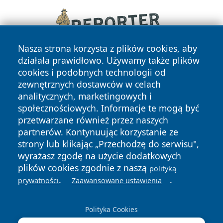
Nasza strona korzysta z plików cookies, aby
działała prawidłowo. Używamy także plików
cookies i podobnych technologii od
zewnętrznych dostawców w celach
analitycznych, marketingowych i
społecznościowych. Informacje te mogą być
przetwarzane również przez naszych
Copyright © 2026 wrotachorzowa.pl Wszystkie prawa
partnerów. Kontynuując korzystanie ze
zastrzeżone.
strony lub klikając „Przechodzę do serwisu",
wyrażasz zgodę na użycie dodatkowych
plików cookies zgodnie z naszą
polityką
Polityka
Polityka
.
.
News
Autorzy
prywatności
Zaawansowane ustawienia
Prywatności
Cookies
Polityka Cookies