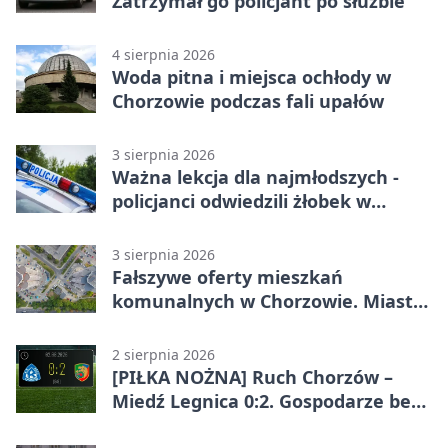
Zatrzymał go policjant po służbie
4 sierpnia 2026
Woda pitna i miejsca ochłody w
Chorzowie podczas fali upałów
3 sierpnia 2026
Ważna lekcja dla najmłodszych -
policjanci odwiedzili żłobek w
Chorzowie
3 sierpnia 2026
Fałszywe oferty mieszkań
komunalnych w Chorzowie. Miasto
ostrzega
2 sierpnia 2026
[PIŁKA NOŻNA] Ruch Chorzów –
Miedź Legnica 0:2. Gospodarze bez
punktów w Betclic 1. lidze