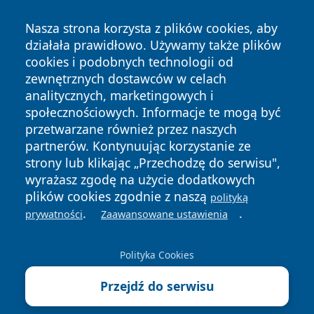
Nasza strona korzysta z plików cookies, aby
działała prawidłowo. Używamy także plików
cookies i podobnych technologii od
zewnętrznych dostawców w celach
Copyright © 2026 wrotachorzowa.pl Wszystkie prawa
analitycznych, marketingowych i
zastrzeżone.
społecznościowych. Informacje te mogą być
przetwarzane również przez naszych
partnerów. Kontynuując korzystanie ze
Polityka
Polityka
News
Autorzy
strony lub klikając „Przechodzę do serwisu",
Prywatności
Cookies
wyrażasz zgodę na użycie dodatkowych
plików cookies zgodnie z naszą
polityką
.
.
prywatności
Zaawansowane ustawienia
Polityka Cookies
Przejdź do serwisu