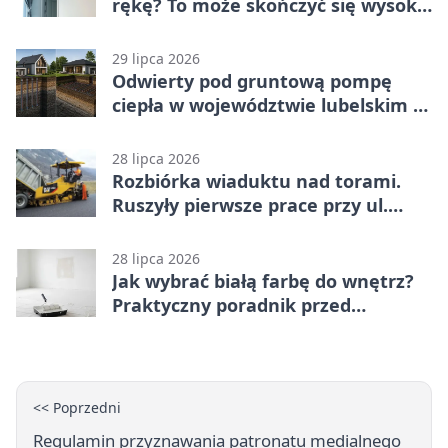
rękę? To może skończyć się wysoką
karą
29 lipca 2026
Odwierty pod gruntową pompę
ciepła w województwie lubelskim -
co trzeba o nich wiedzieć?
28 lipca 2026
Rozbiórka wiaduktu nad torami.
Ruszyły pierwsze prace przy ul.
Nowej
28 lipca 2026
Jak wybrać białą farbę do wnętrz?
Praktyczny poradnik przed
zakupem
<< Poprzedni
Regulamin przyznawania patronatu medialnego