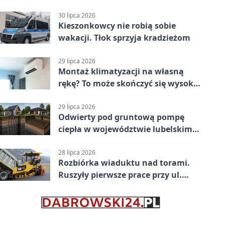
jednoślady
30 lipca 2026
Kieszonkowcy nie robią sobie
wakacji. Tłok sprzyja kradzieżom
29 lipca 2026
Montaż klimatyzacji na własną
rękę? To może skończyć się wysoką
karą
29 lipca 2026
Odwierty pod gruntową pompę
ciepła w województwie lubelskim -
co trzeba o nich wiedzieć?
28 lipca 2026
Rozbiórka wiaduktu nad torami.
Ruszyły pierwsze prace przy ul.
Nowej