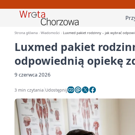
Prz
Strona główna
Wiadomości
Luxmed pakiet rodzinny – jak wybrać odpowie
Luxmed pakiet rodzinn
odpowiednią opiekę zd
9 czerwca 2026
3 min czytania
Udostępnij