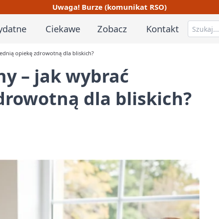
Uwaga! Burze (komunikat RSO)
ydatne
Ciekawe
Zobacz
Kontakt
dnią opiekę zdrowotną dla bliskich?
y – jak wybrać
rowotną dla bliskich?