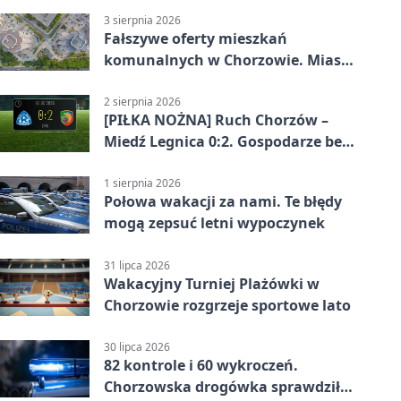
3 sierpnia 2026
Fałszywe oferty mieszkań
komunalnych w Chorzowie. Miasto
ostrzega
2 sierpnia 2026
[PIŁKA NOŻNA] Ruch Chorzów –
Miedź Legnica 0:2. Gospodarze bez
punktów w Betclic 1. lidze
1 sierpnia 2026
Połowa wakacji za nami. Te błędy
mogą zepsuć letni wypoczynek
31 lipca 2026
Wakacyjny Turniej Plażówki w
Chorzowie rozgrzeje sportowe lato
30 lipca 2026
82 kontrole i 60 wykroczeń.
Chorzowska drogówka sprawdziła