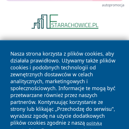
autopromocja
Nasza strona korzysta z plików cookies, aby
działała prawidłowo. Używamy także plików
cookies i podobnych technologii od
zewnętrznych dostawców w celach
Copyright © 2026 wrotachorzowa.pl Wszystkie prawa
analitycznych, marketingowych i
zastrzeżone.
społecznościowych. Informacje te mogą być
przetwarzane również przez naszych
partnerów. Kontynuując korzystanie ze
Polityka
Polityka
News
Autorzy
strony lub klikając „Przechodzę do serwisu",
Prywatności
Cookies
wyrażasz zgodę na użycie dodatkowych
plików cookies zgodnie z naszą
polityką