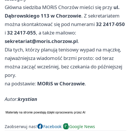
Główna siedziba MORiS Chorzów mieści się przy
ul.
Dąbrowskiego 113 w Chorzowie
. Z sekretariatem
można skontaktować się pod numerami
32 2417-050
i
32 2417-055
, a także mailowo:
sekretariat@moris.chorzow.pl
.
Dla tych, którzy planują tenisowy wypad na mączkę,
najważniejsza wiadomość brzmi prosto: od teraz
można zacząć wcześniej, bez czekania do późniejszej
pory.
na podstawie:
MORiS w Chorzowie
.
Autor:
krystian
Zaobserwuj nas!
Facebook
Google News