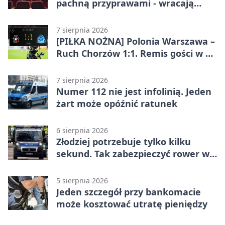
pachną przyprawami - wracają
„Indyjskie Opowieści”
7 sierpnia 2026
[PIŁKA NOŻNA] Polonia Warszawa –
Ruch Chorzów 1:1. Remis gości w 3.
kolejce Betclic 1. ligi
7 sierpnia 2026
Numer 112 nie jest infolinią. Jeden
żart może opóźnić ratunek
6 sierpnia 2026
Złodziej potrzebuje tylko kilku
sekund. Tak zabezpieczyć rower w
Chorzowie
5 sierpnia 2026
Jeden szczegół przy bankomacie
może kosztować utratę pieniędzy