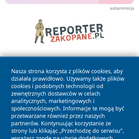
autopromocja
Nasza strona korzysta z plików cookies, aby
działała prawidłowo. Używamy także plików
cookies i podobnych technologii od
zewnętrznych dostawców w celach
Copyright © 2026 wrotachorzowa.pl Wszystkie prawa
analitycznych, marketingowych i
zastrzeżone.
społecznościowych. Informacje te mogą być
przetwarzane również przez naszych
partnerów. Kontynuując korzystanie ze
Polityka
Polityka
News
Autorzy
strony lub klikając „Przechodzę do serwisu",
Prywatności
Cookies
wyrażasz zgodę na użycie dodatkowych