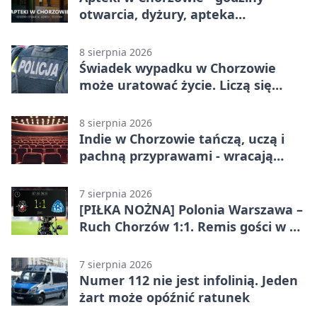
otwarcia, dyżury, apteka
całodobowa
8 sierpnia 2026
Świadek wypadku w Chorzowie
może uratować życie. Liczą się
sekundy
8 sierpnia 2026
Indie w Chorzowie tańczą, uczą i
pachną przyprawami - wracają
„Indyjskie Opowieści”
7 sierpnia 2026
[PIŁKA NOŻNA] Polonia Warszawa –
Ruch Chorzów 1:1. Remis gości w 3.
kolejce Betclic 1. ligi
7 sierpnia 2026
Numer 112 nie jest infolinią. Jeden
żart może opóźnić ratunek