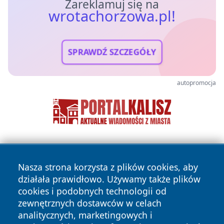
Zareklamuj się na
wrotachorzowa.pl!
SPRAWDŹ SZCZEGÓŁY
autopromocja
Nasza strona korzysta z plików cookies, aby
działała prawidłowo. Używamy także plików
cookies i podobnych technologii od
zewnętrznych dostawców w celach
Copyright © 2026 wrotachorzowa.pl Wszystkie prawa
analitycznych, marketingowych i
zastrzeżone.