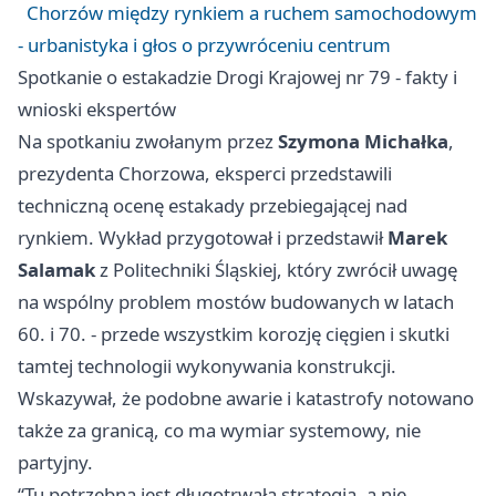
Chorzów między rynkiem a ruchem samochodowym
- urbanistyka i głos o przywróceniu centrum
Spotkanie o estakadzie Drogi Krajowej nr 79 - fakty i
wnioski ekspertów
Na spotkaniu zwołanym przez
Szymona Michałka
,
prezydenta Chorzowa, eksperci przedstawili
techniczną ocenę estakady przebiegającej nad
rynkiem. Wykład przygotował i przedstawił
Marek
Salamak
z Politechniki Śląskiej, który zwrócił uwagę
na wspólny problem mostów budowanych w latach
60. i 70. - przede wszystkim korozję cięgien i skutki
tamtej technologii wykonywania konstrukcji.
Wskazywał, że podobne awarie i katastrofy notowano
także za granicą, co ma wymiar systemowy, nie
partyjny.
“Tu potrzebna jest długotrwała strategia, a nie