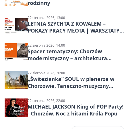
rodzinny
22 sierpnia 2026, 13:00
LETNIA SZYCHTA Z KOWALEM –
POKAZY PRACY MŁOTA | WARSZTATY
KOWALSKIE w Chorzowie
22 sierpnia 2026, 14:00
Spacer tematyczny: Chorzów
modernistyczny – architektura
miasta
22 sierpnia 2026, 20:00
„Świtezianka” SOUL w plenerze w
Chorzowie. Taneczno-muzyczny
spektakl przy SP 25
22 sierpnia 2026, 22:00
MICHAEL JACKSON King of POP Party!
- Chorzów. Noc z hitami Króla Popu