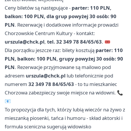
Ceny biletów są następujące -
parter: 110 PLN,
balkon: 100 PLN, dla grup powyżej 30 osób: 90
PLN
. Rezerwację i dodatkowe informacje prowadzi
Chorzowskie Centrum Kultury - kontakt:
urszula@chck.pl
,
tel. 32 349 78 84/65/63
. 🎟️
Dla porządku jeszcze raz: bilety kosztują
parter: 110
PLN, balkon: 100 PLN, grupy powyżej 30 osób: 90
PLN
. Rezerwacje przyjmowane są mailowo pod
adresem
urszula@chck.pl
lub telefonicznie pod
numerem
32 349 78 84/65/63
- to tu mieszkaniec
Chorzowa zabezpieczy swoje miejsce na widowni. 📞
📧
To propozycja dla tych, którzy lubią wieczór na żywo z
mieszanką piosenki, tańca i humoru - skład aktorski i
formuła sceniczna sugerują widowisko