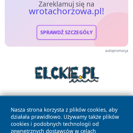
Zareklamuj się na
wrotachorzowa.pl!
SPRAWDŹ SZCZEGÓŁY
autopromocja
Nasza strona korzysta z plików cookies, aby
działała prawidłowo. Używamy także plików
cookies i podobnych technologii od
zewnętrznych dostawców w celach
Copyright © 2026 wrotachorzowa.pl Wszystkie prawa