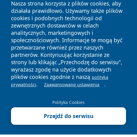
Nasza strona korzysta z plików cookies, aby
działała prawidłowo. Używamy także plików
cookies i podobnych technologii od
zewnętrznych dostawców w celach
analitycznych, marketingowych i
Copyright © 2026 wrotachorzowa.pl Wszystkie prawa
społecznościowych. Informacje te mogą być
zastrzeżone.
przetwarzane również przez naszych
partnerów. Kontynuując korzystanie ze
strony lub klikając „Przechodzę do serwisu",
Polityka
Polityka
News
Autorzy
wyrażasz zgodę na użycie dodatkowych
Prywatności
Cookies
plików cookies zgodnie z naszą
polityką
.
.
prywatności
Zaawansowane ustawienia
Polityka Cookies
Przejdź do serwisu