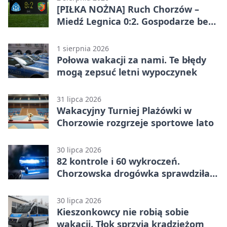
[PIŁKA NOŻNA] Ruch Chorzów –
Miedź Legnica 0:2. Gospodarze bez
punktów w Betclic 1. lidze
1 sierpnia 2026
Połowa wakacji za nami. Te błędy
mogą zepsuć letni wypoczynek
31 lipca 2026
Wakacyjny Turniej Plażówki w
Chorzowie rozgrzeje sportowe lato
30 lipca 2026
82 kontrole i 60 wykroczeń.
Chorzowska drogówka sprawdziła
jednoślady
30 lipca 2026
Kieszonkowcy nie robią sobie
wakacji. Tłok sprzyja kradzieżom