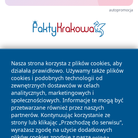
autopromocja
Nasza strona korzysta z plików cookies, aby
działała prawidłowo. Używamy także plików
cookies i podobnych technologii od
zewnętrznych dostawców w celach
Copyright © 2026 wrotachorzowa.pl Wszystkie prawa
analitycznych, marketingowych i
zastrzeżone.
społecznościowych. Informacje te mogą być
przetwarzane również przez naszych
partnerów. Kontynuując korzystanie ze
Polityka
Polityka
News
Autorzy
strony lub klikając „Przechodzę do serwisu",
Prywatności
Cookies
wyrażasz zgodę na użycie dodatkowych
plików cookies zgodnie z naszą
polityką