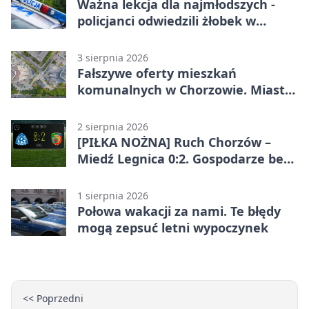
Ważna lekcja dla najmłodszych -
policjanci odwiedzili żłobek w
Chorzowie
3 sierpnia 2026
Fałszywe oferty mieszkań
komunalnych w Chorzowie. Miasto
ostrzega
2 sierpnia 2026
[PIŁKA NOŻNA] Ruch Chorzów –
Miedź Legnica 0:2. Gospodarze bez
punktów w Betclic 1. lidze
1 sierpnia 2026
Połowa wakacji za nami. Te błędy
mogą zepsuć letni wypoczynek
<< Poprzedni