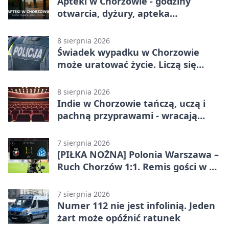
Apteki w Chorzowie - godziny
otwarcia, dyżury, apteka
całodobowa
8 sierpnia 2026
Świadek wypadku w Chorzowie
może uratować życie. Liczą się
sekundy
8 sierpnia 2026
Indie w Chorzowie tańczą, uczą i
pachną przyprawami - wracają
„Indyjskie Opowieści”
7 sierpnia 2026
[PIŁKA NOŻNA] Polonia Warszawa –
Ruch Chorzów 1:1. Remis gości w 3.
kolejce Betclic 1. ligi
7 sierpnia 2026
Numer 112 nie jest infolinią. Jeden
żart może opóźnić ratunek