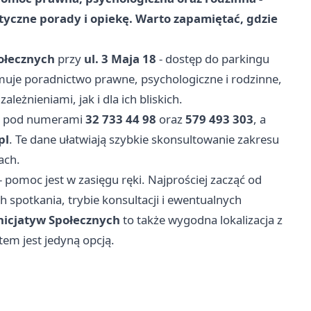
ktyczne porady i opiekę. Warto zapamiętać, gdzie
ołecznych
przy
ul. 3 Maja 18
- dostęp do parkingu
uje poradnictwo prawne, psychologiczne i rodzinne,
eżnieniami, jak i dla ich bliskich.
nie pod numerami
32 733 44 98
oraz
579 493 303
, a
pl
. Te dane ułatwiają szybkie skonsultowanie zakresu
ach.
 pomoc jest w zasięgu ręki. Najprościej zacząć od
h spotkania, trybie konsultacji i ewentualnych
nicjatyw Społecznych
to także wygodna lokalizacja z
tem jest jedyną opcją.