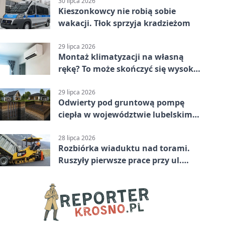
30 lipca 2026
Kieszonkowcy nie robią sobie
wakacji. Tłok sprzyja kradzieżom
29 lipca 2026
Montaż klimatyzacji na własną
rękę? To może skończyć się wysoką
karą
29 lipca 2026
Odwierty pod gruntową pompę
ciepła w województwie lubelskim -
co trzeba o nich wiedzieć?
28 lipca 2026
Rozbiórka wiaduktu nad torami.
Ruszyły pierwsze prace przy ul.
Nowej