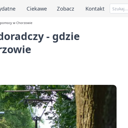
ydatne
Ciekawe
Zobacz
Kontakt
ć pomocy w Chorzowie
oradczy - gdzie
rzowie