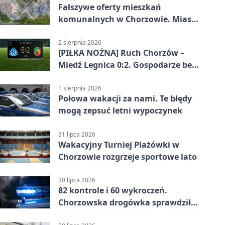
Fałszywe oferty mieszkań
komunalnych w Chorzowie. Miasto
ostrzega
2 sierpnia 2026
[PIŁKA NOŻNA] Ruch Chorzów –
Miedź Legnica 0:2. Gospodarze bez
punktów w Betclic 1. lidze
1 sierpnia 2026
Połowa wakacji za nami. Te błędy
mogą zepsuć letni wypoczynek
31 lipca 2026
Wakacyjny Turniej Plażówki w
Chorzowie rozgrzeje sportowe lato
30 lipca 2026
82 kontrole i 60 wykroczeń.
Chorzowska drogówka sprawdziła
jednoślady