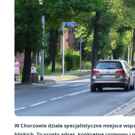
W Chorzowie działa specjalistyczne miejsce wspa
bliskich. To prosty adres, konkretne rozmowy i