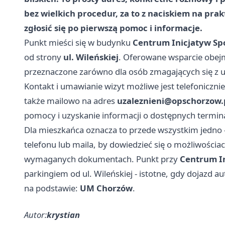
bez wielkich procedur, za to z naciskiem na pra
zgłosić się po pierwszą pomoc i informacje.
Punkt mieści się w budynku
Centrum Inicjatyw Sp
od strony
ul. Wileńskiej
. Oferowane wsparcie obejm
przeznaczone zarówno dla osób zmagających się z uzal
Kontakt i umawianie wizyt możliwe jest telefonicz
także mailowo na adres
uzaleznieni@opschorzow.
pomocy i uzyskanie informacji o dostępnych termin
Dla mieszkańca oznacza to przede wszystkim jedno -
telefonu lub maila, by dowiedzieć się o możliwościac
wymaganych dokumentach. Punkt przy
Centrum I
parkingiem od ul. Wileńskiej - istotne, gdy dojazd au
na podstawie:
UM Chorzów
.
Autor:
krystian