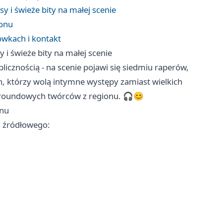
 i świeże bity na małej scenie
fonu
iówkach i kontakt
i świeże bity na małej scenie
licznością - na scenie pojawi się siedmiu raperów,
ch, którzy wolą intymne występy zamiast wielkich
groundowych twórców z regionu. 🎧😊
onu
u źródłowego: