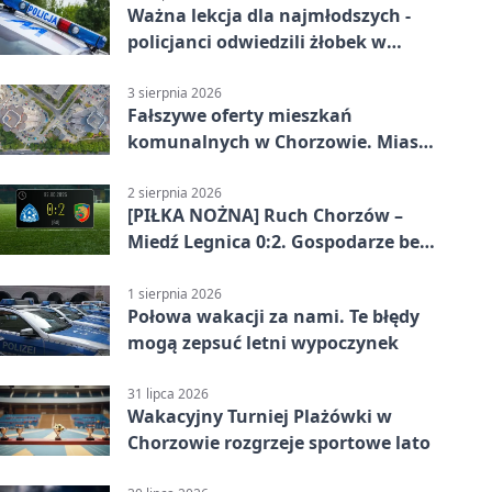
Ważna lekcja dla najmłodszych -
policjanci odwiedzili żłobek w
Chorzowie
3 sierpnia 2026
Fałszywe oferty mieszkań
komunalnych w Chorzowie. Miasto
ostrzega
2 sierpnia 2026
[PIŁKA NOŻNA] Ruch Chorzów –
Miedź Legnica 0:2. Gospodarze bez
punktów w Betclic 1. lidze
1 sierpnia 2026
Połowa wakacji za nami. Te błędy
mogą zepsuć letni wypoczynek
31 lipca 2026
Wakacyjny Turniej Plażówki w
Chorzowie rozgrzeje sportowe lato