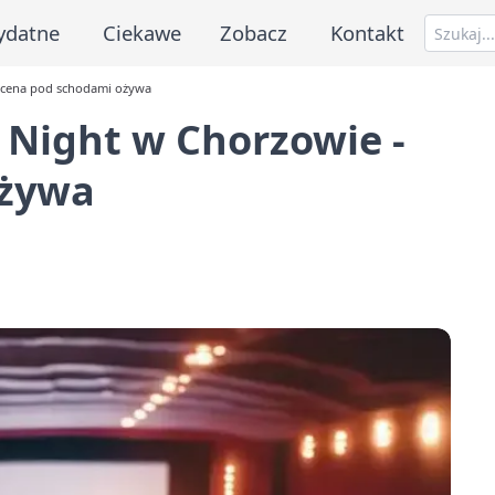
ydatne
Ciekawe
Zobacz
Kontakt
scena pod schodami ożywa
Night w Chorzowie -
ożywa