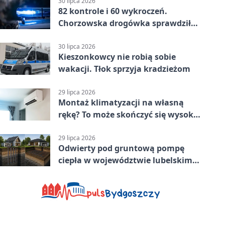
30 lipca 2026
82 kontrole i 60 wykroczeń.
Chorzowska drogówka sprawdziła
jednoślady
30 lipca 2026
Kieszonkowcy nie robią sobie
wakacji. Tłok sprzyja kradzieżom
29 lipca 2026
Montaż klimatyzacji na własną
rękę? To może skończyć się wysoką
karą
29 lipca 2026
Odwierty pod gruntową pompę
ciepła w województwie lubelskim -
co trzeba o nich wiedzieć?