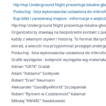
Hip-Hop Underground Night prezentuje lokalne głosy
Posłuchaj - lista wykonawców ustawiona do mikro
Kup bilet i zarezerwuj miejsce - informacje o wejśc
Hip-Hop Underground Night prezentuje lokalne głosy 
Organizatorzy stawiają na bezpośredni kontakt z pub
każdy z własnym stylem i historią. To format dla ty
estrad, a wieczór ma przypominać przegląd under
Posłuchaj - lista wykonawców ustawiona do mikrof
Grafik występów - kolejność występów wg materiał
Adrian “GR7K” Gralak
Adam “Addamo” Szołtysek
Robert “Eren” Neumann
Aleksander “GoodByeWorld” Szczepaniak
Robert “Rymem w Codzienność” Kalamat
Mikołaj “KW4RC” Kwiatkowski