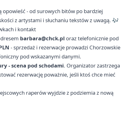
ą opowieść - od surowych bitów po bardziej
kości z artystami i słuchaniu tekstów z uwagą. 🎶
ówkach i kontakt
 adresem
barbara@chck.pl
oraz telefonicznie pod
 PLN
- sprzedaż i rezerwacje prowadzi Chorzowskie
efoniczny pod wskazanymi danymi.
ry - scena pod schodami
. Organizator zastrzega
tować rezerwację poważnie, jeśli ktoś chce mieć
 miejscowych raperów wyjdzie z podziemia z nową