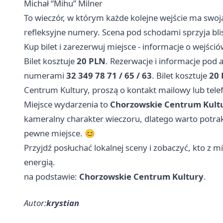
Michał “Mihu” Milner
To wieczór, w którym każde kolejne wejście ma swoj
refleksyjne numery. Scena pod schodami sprzyja blis
Kup bilet i zarezerwuj miejsce - informacje o wejści
Bilet kosztuje
20 PLN
. Rezerwacje i informacje pod
numerami
32 349 78 71 / 65 / 63
. Bilet kosztuje
20
Centrum Kultury, proszą o kontakt mailowy lub tel
Miejsce wydarzenia to
Chorzowskie Centrum Kultu
kameralny charakter wieczoru, dlatego warto potrak
pewne miejsce. 😊
Przyjdź posłuchać lokalnej sceny i zobaczyć, kto z
energią.
na podstawie:
Chorzowskie Centrum Kultury
.
Autor:
krystian