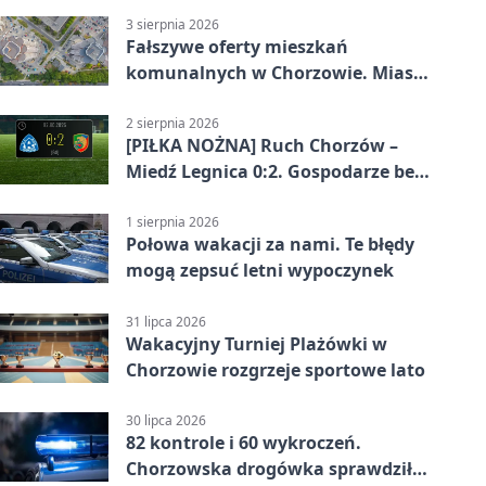
3 sierpnia 2026
Fałszywe oferty mieszkań
komunalnych w Chorzowie. Miasto
ostrzega
2 sierpnia 2026
[PIŁKA NOŻNA] Ruch Chorzów –
Miedź Legnica 0:2. Gospodarze bez
punktów w Betclic 1. lidze
1 sierpnia 2026
Połowa wakacji za nami. Te błędy
mogą zepsuć letni wypoczynek
31 lipca 2026
Wakacyjny Turniej Plażówki w
Chorzowie rozgrzeje sportowe lato
30 lipca 2026
82 kontrole i 60 wykroczeń.
Chorzowska drogówka sprawdziła