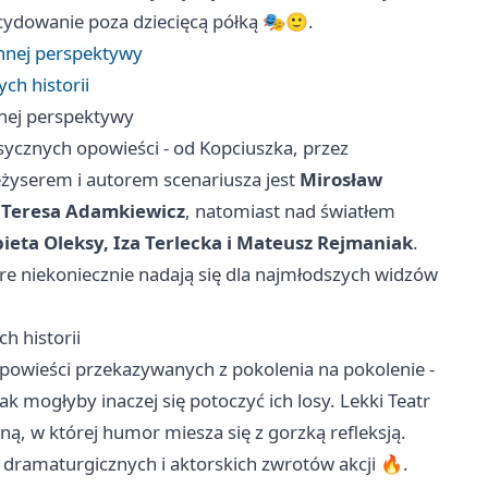
ecydowanie poza dziecięcą półką 🎭🙂.
nnej perspektywy
ch historii
nej perspektywy
sycznych opowieści - od Kopciuszka, przez
eżyserem i autorem scenariusza jest
Mirosław
r
Teresa Adamkiewicz
, natomiast nad światłem
bieta Oleksy, Iza Terlecka i Mateusz Rejmaniak
.
e niekoniecznie nadają się dla najmłodszych widzów
h historii
powieści przekazywanych z pokolenia na pokolenie -
jak mogłyby inaczej się potoczyć ich losy. Lekki Teatr
ą, w której humor miesza się z gorzką refleksją.
dramaturgicznych i aktorskich zwrotów akcji 🔥.