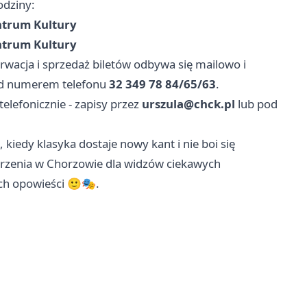
odziny:
ntrum Kultury
ntrum Kultury
erwacja i sprzedaż biletów odbywa się mailowo i
d numerem telefonu
32 349 78 84/65/63
.
elefonicznie - zapisy przez
urszula@chck.pl
lub pod
, kiedy klasyka dostaje nowy kant i nie boi się
jrzenia w Chorzowie dla widzów ciekawych
ych opowieści 🙂🎭.