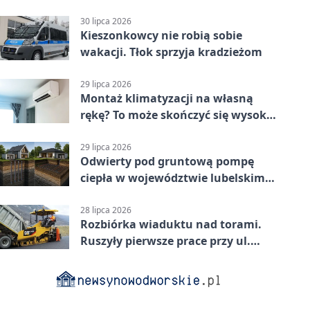
jednoślady
30 lipca 2026
Kieszonkowcy nie robią sobie
wakacji. Tłok sprzyja kradzieżom
29 lipca 2026
Montaż klimatyzacji na własną
rękę? To może skończyć się wysoką
karą
29 lipca 2026
Odwierty pod gruntową pompę
ciepła w województwie lubelskim -
co trzeba o nich wiedzieć?
28 lipca 2026
Rozbiórka wiaduktu nad torami.
Ruszyły pierwsze prace przy ul.
Nowej