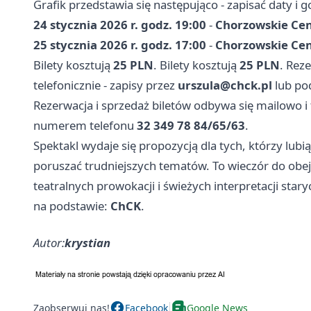
Grafik przedstawia się następująco - zapisać daty i g
24 stycznia 2026 r. godz. 19:00
-
Chorzowskie Ce
25 stycznia 2026 r. godz. 17:00
-
Chorzowskie Ce
Bilety kosztują
25 PLN
. Bilety kosztują
25 PLN
. Rez
telefonicznie - zapisy przez
urszula@chck.pl
lub po
Rezerwacja i sprzedaż biletów odbywa się mailowo i t
numerem telefonu
32 349 78 84/65/63
.
Spektakl wydaje się propozycją dla tych, którzy lubią
poruszać trudniejszych tematów. To wieczór do obe
teatralnych prowokacji i świeżych interpretacji star
na podstawie:
ChCK
.
Autor:
krystian
Zaobserwuj nas!
Facebook
Google News