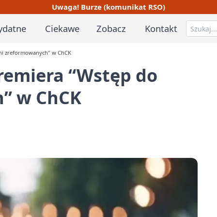
Uwaga! Burze (komunikat RSO)
ydatne
Ciekawe
Zobacz
Kontakt
śni zreformowanych" w ChCK
remiera “Wstęp do
h” w ChCK