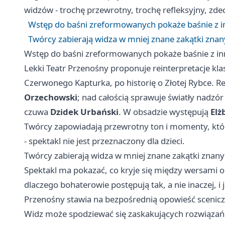
widzów - trochę przewrotny, trochę refleksyjny, zd
Wstęp do baśni zreformowanych pokaże baśnie z i
Twórcy zabierają widza w mniej znane zakątki znany
Wstęp do baśni zreformowanych pokaże baśnie z in
Lekki Teatr Przenośny proponuje reinterpretacje kla
Czerwonego Kapturka, po historię o Złotej Rybce. R
Orzechowski
; nad całością sprawuje światły nadzó
czuwa
Dzidek Urbański
. W obsadzie występują
Elż
Twórcy zapowiadają przewrotny ton i momenty, któr
- spektakl nie jest przeznaczony dla dzieci.
Twórcy zabierają widza w mniej znane zakątki znanyc
Spektakl ma pokazać, co kryje się między wersami o
dlaczego bohaterowie postępują tak, a nie inaczej, i 
Przenośny stawia na bezpośrednią opowieść sceniczn
Widz może spodziewać się zaskakujących rozwiązań 