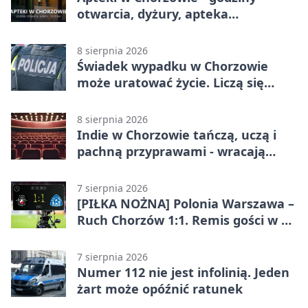
otwarcia, dyżury, apteka
całodobowa
8 sierpnia 2026
Świadek wypadku w Chorzowie
może uratować życie. Liczą się
sekundy
8 sierpnia 2026
Indie w Chorzowie tańczą, uczą i
pachną przyprawami - wracają
„Indyjskie Opowieści”
7 sierpnia 2026
[PIŁKA NOŻNA] Polonia Warszawa –
Ruch Chorzów 1:1. Remis gości w 3.
kolejce Betclic 1. ligi
7 sierpnia 2026
Numer 112 nie jest infolinią. Jeden
żart może opóźnić ratunek