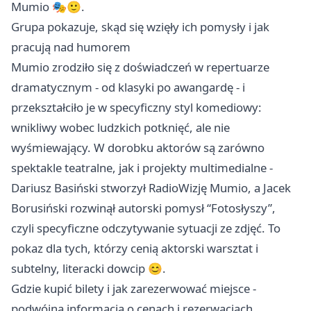
Mumio 🎭🙂.
Grupa pokazuje, skąd się wzięły ich pomysły i jak
pracują nad humorem
Mumio zrodziło się z doświadczeń w repertuarze
dramatycznym - od klasyki po awangardę - i
przekształciło je w specyficzny styl komediowy:
wnikliwy wobec ludzkich potknięć, ale nie
wyśmiewający. W dorobku aktorów są zarówno
spektakle teatralne, jak i projekty multimedialne -
Dariusz Basiński stworzył RadioWizję Mumio, a Jacek
Borusiński rozwinął autorski pomysł “Fotosłyszy”,
czyli specyficzne odczytywanie sytuacji ze zdjęć. To
pokaz dla tych, którzy cenią aktorski warsztat i
subtelny, literacki dowcip 😊.
Gdzie kupić bilety i jak zarezerwować miejsce -
podwójna informacja o cenach i rezerwacjach