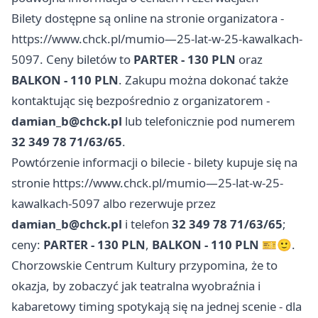
Bilety dostępne są online na stronie organizatora -
https://www.chck.pl/mumio—25-lat-w-25-kawalkach-
5097. Ceny biletów to
PARTER - 130 PLN
oraz
BALKON - 110 PLN
. Zakupu można dokonać także
kontaktując się bezpośrednio z organizatorem -
damian_b@chck.pl
lub telefonicznie pod numerem
32 349 78 71/63/65
.
Powtórzenie informacji o bilecie - bilety kupuje się na
stronie https://www.chck.pl/mumio—25-lat-w-25-
kawalkach-5097 albo rezerwuje przez
damian_b@chck.pl
i telefon
32 349 78 71/63/65
;
ceny:
PARTER - 130 PLN
,
BALKON - 110 PLN
🎫🙂.
Chorzowskie Centrum Kultury przypomina, że to
okazja, by zobaczyć jak teatralna wyobraźnia i
kabaretowy timing spotykają się na jednej scenie - dla