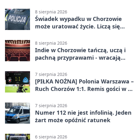
całodobowa
8 sierpnia 2026
Świadek wypadku w Chorzowie
może uratować życie. Liczą się
sekundy
8 sierpnia 2026
Indie w Chorzowie tańczą, uczą i
pachną przyprawami - wracają
„Indyjskie Opowieści”
7 sierpnia 2026
[PIŁKA NOŻNA] Polonia Warszawa –
Ruch Chorzów 1:1. Remis gości w 3.
kolejce Betclic 1. ligi
7 sierpnia 2026
Numer 112 nie jest infolinią. Jeden
żart może opóźnić ratunek
6 sierpnia 2026