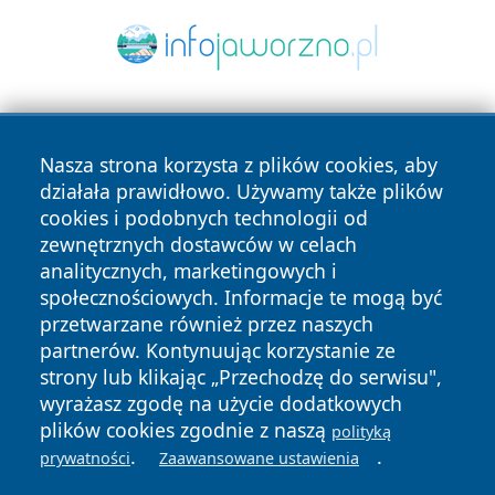
Nasza strona korzysta z plików cookies, aby
działała prawidłowo. Używamy także plików
cookies i podobnych technologii od
zewnętrznych dostawców w celach
Copyright © 2026 wrotachorzowa.pl Wszystkie prawa
analitycznych, marketingowych i
zastrzeżone.
społecznościowych. Informacje te mogą być
przetwarzane również przez naszych
partnerów. Kontynuując korzystanie ze
Polityka
Polityka
News
Autorzy
strony lub klikając „Przechodzę do serwisu",
Prywatności
Cookies
wyrażasz zgodę na użycie dodatkowych
plików cookies zgodnie z naszą
polityką
.
.
prywatności
Zaawansowane ustawienia