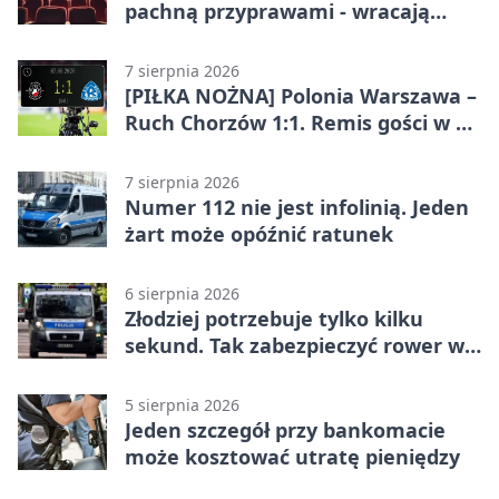
pachną przyprawami - wracają
„Indyjskie Opowieści”
7 sierpnia 2026
[PIŁKA NOŻNA] Polonia Warszawa –
Ruch Chorzów 1:1. Remis gości w 3.
kolejce Betclic 1. ligi
7 sierpnia 2026
Numer 112 nie jest infolinią. Jeden
żart może opóźnić ratunek
6 sierpnia 2026
Złodziej potrzebuje tylko kilku
sekund. Tak zabezpieczyć rower w
Chorzowie
5 sierpnia 2026
Jeden szczegół przy bankomacie
może kosztować utratę pieniędzy