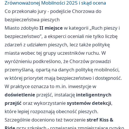
Zrównoważonej Mobilności 2025 i skąd ocena
Co przekonało jury - podejście Chorzowa do
bezpieczeństwa pieszych
Miasto zdobyło
II miejsce
w kategorii „Ruch pieszy i
bezpieczeństwo”, a eksperci oceniali nie tylko liczbę
zdarzeń z udziałem pieszych, lecz także politykę
miasta wobec tej grupy uczestników ruchu. W
wyróżnieniu podkreślono, że Chorzów prowadzi
przemyślaną, opartą na danych politykę mobilności,
w której priorytet mają bezpieczeństwo i dostępność.
W praktyce oznacza to m.in. inwestycje w
doświetlenie
przejść, instalację
inteligentnych
przejść
oraz wykorzystanie
systemów detekcji
,
które lepiej rozpoznają obecność pieszych.
Szczególnie doceniono też tworzenie
stref Kiss &
Ride
przy szkołach - rozwiązania zmniejszające ryzyko