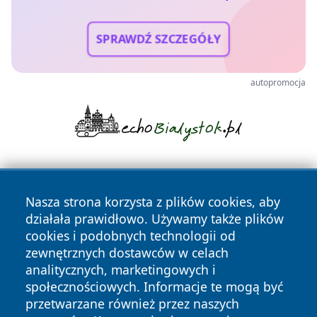
SPRAWDŹ SZCZEGÓŁY
autopromocja
Nasza strona korzysta z plików cookies, aby
działała prawidłowo. Używamy także plików
cookies i podobnych technologii od
zewnętrznych dostawców w celach
Copyright © 2026 wrotachorzowa.pl Wszystkie prawa
analitycznych, marketingowych i
zastrzeżone.
społecznościowych. Informacje te mogą być
przetwarzane również przez naszych