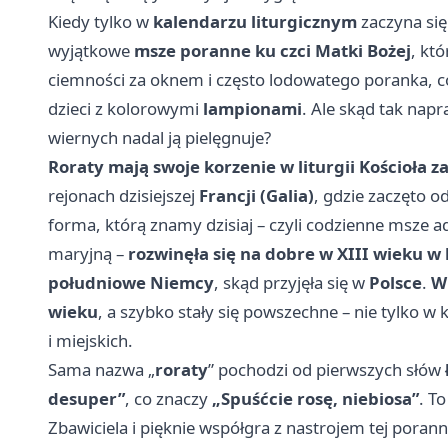
Kiedy tylko w
kalendarzu liturgicznym
zaczyna si
wyjątkowe
msze poranne ku czci Matki Bożej
, kt
ciemności za oknem i często lodowatego poranka, co
dzieci z kolorowymi
lampionami
. Ale skąd tak napr
wiernych nadal ją pielęgnuje?
Roraty mają swoje korzenie w liturgii Kościoła z
rejonach dzisiejszej
Francji (Galia)
, gdzie zaczęto 
forma, którą znamy dzisiaj – czyli codzienne msze
maryjną –
rozwinęła się na dobre w XIII wieku w
południowe Niemcy
, skąd przyjęła się w
Polsce
.
W 
wieku
, a szybko stały się powszechne – nie tylko w 
i miejskich.
Sama nazwa „
roraty
” pochodzi od pierwszych słów
desuper”
, co znaczy
„Spuśćcie rosę, niebiosa”
. T
Zbawiciela i pięknie współgra z nastrojem tej porannej