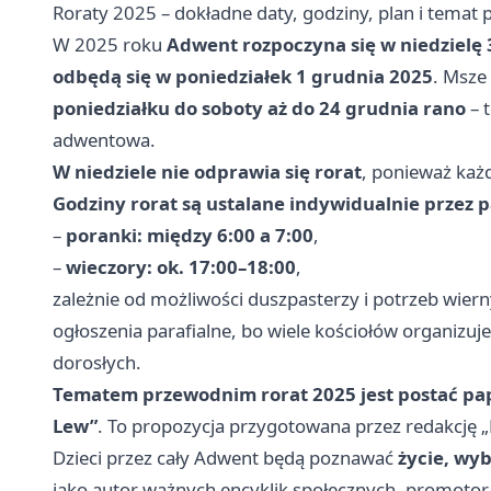
Roraty 2025 – dokładne daty, godziny, plan i temat
W 2025 roku
Adwent rozpoczyna się w niedzielę 
odbędą się w poniedziałek 1 grudnia 2025
. Msze
poniedziałku do soboty aż do 24 grudnia rano
– 
adwentowa.
W niedziele nie odprawia się rorat
, ponieważ każd
Godziny rorat są ustalane indywidualnie przez p
–
poranki: między 6:00 a 7:00
,
–
wieczory: ok. 17:00–18:00
,
zależnie od możliwości duszpasterzy i potrzeb wiern
ogłoszenia parafialne, bo wiele kościołów organizuj
dorosłych.
Tematem przewodnim rorat 2025 jest postać pap
Lew”
. To propozycja przygotowana przez redakcję 
Dzieci przez cały Adwent będą poznawać
życie, wyb
jako autor ważnych encyklik społecznych, promotor 