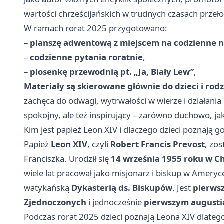
wartości chrześcijańskich w trudnych czasach przeł
W ramach rorat 2025 przygotowano:
–
planszę adwentową z miejscem na codzienne n
–
codzienne pytania roratnie
,
–
piosenkę przewodnią pt. „Ja, Biały Lew”
,
Materiały są skierowane głównie do dzieci i rodz
zachęca do odwagi, wytrwałości w wierze i działania
spokojny, ale też inspirujący – zarówno duchowo, jak
Kim jest papież Leon XIV i dlaczego dzieci poznają g
Papież
Leon XIV
, czyli
Robert Francis Prevost
, zo
Franciszka. Urodził się
14 września 1955 roku w C
wiele lat pracował jako misjonarz i biskup w Amery
watykańską
Dykasterią ds. Biskupów
. Jest
pierws
Zjednoczonych
i jednocześnie
pierwszym august
Podczas rorat 2025 dzieci poznają Leona XIV dlatego