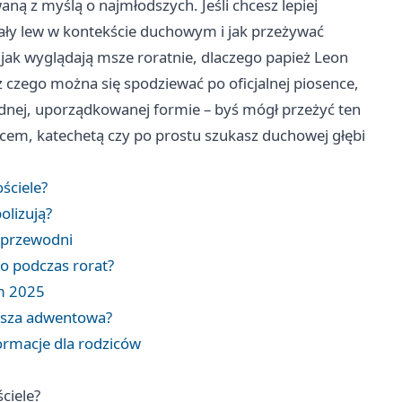
ną z myślą o najmłodszych. Jeśli chcesz lepiej
biały lew w kontekście duchowym i jak przeżywać
, jak wyglądają msze roratnie, dlaczego papież Leon
 czego można się spodziewać po oficjalnej piosence,
jednej, uporządkowanej formie – byś mógł przeżyć ten
dzicem, katechetą czy po prostu szukasz duchowej głębi
ościele?
olizują?
t przewodni
go podczas rorat?
om 2025
ansza adwentowa?
formacje dla rodziców
ściele?