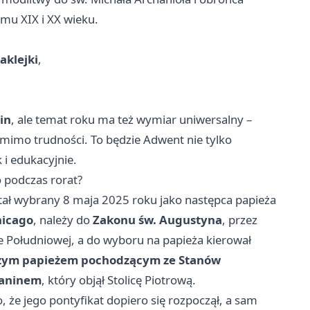
omu XIX i XX wieku.
aklejki
,
in
, ale temat roku ma też wymiar uniwersalny –
 mimo trudności. To będzie Adwent nie tylko
 i edukacyjnie.
o podczas rorat?
stał wybrany 8 maja 2025 roku jako następca papieża
hicago
, należy do
Zakonu św. Augustyna
, przez
ce Południowej, a do wyboru na papieża kierował
zym papieżem pochodzącym ze Stanów
ianinem
, który objął Stolicę Piotrową.
, że jego pontyfikat dopiero się rozpoczął, a sam