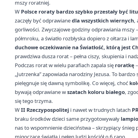
mszy roratniej.
W
Polsce roraty bardzo szybko przestały być litu
zaczęły być odprawiane
dla wszystkich wiernych
,
gorliwości. Zwyczajowe godziny odprawiania mszy 
półmroku, a światło rozbłyska dopiero z ołtarza i l
duchowe oczekiwanie na Światłość, którą jest C
prawdziwa dusza rorat – pełna ciszy, skupienia i nadz
Podczas rorat w wielu parafiach zapala się
roratkę
„Jutrzenka” zapowiada narodziny Jezusa. To bardzo s
pielęgnuje się dawną symbolikę. Co więcej, choć
kol
bywają odprawiane w
szatach koloru białego
, zgo
się tego trzyma.
W
II Rzeczypospolitej
i nawet w trudnych latach
PR
braku środków dzieci same przygotowywały
lampi
nas to wspomnienie dzieciństwa – skrzypiący śnieg p
migoczące światła i pełen ludzi kościół o 6 rano.