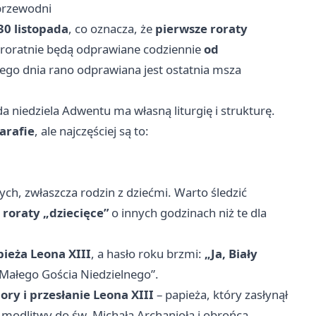
 przewodni
30 listopada
, co oznacza, że
pierwsze roraty
 roratnie będą odprawiane codziennie
od
tego dnia rano odprawiana jest ostatnia msza
a niedziela Adwentu ma własną liturgię i strukturę.
arafie
, ale najczęściej są to:
ych, zwłaszcza rodzin z dziećmi. Warto śledzić
e
roraty „dziecięce”
o innych godzinach niż te dla
ieża Leona XIII
, a hasło roku brzmi:
„Ja, Biały
„Małego Gościa Niedzielnego”.
ory i przesłanie Leona XIII
– papieża, który zasłynął
modlitwy do św. Michała Archanioła i obrońca