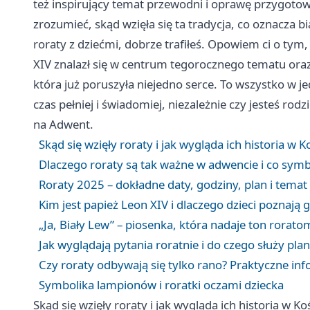
też inspirujący temat przewodni i oprawę przygotowa
zrozumieć, skąd wzięła się ta tradycja, co oznacza 
roraty z dziećmi, dobrze trafiłeś. Opowiem ci o tym
XIV znalazł się w centrum tegorocznego tematu oraz
która już poruszyła niejedno serce. To wszystko w 
czas pełniej i świadomiej, niezależnie czy jesteś ro
na Adwent.
Skąd się wzięły roraty i jak wygląda ich historia w K
Dlaczego roraty są tak ważne w adwencie i co symb
Roraty 2025 – dokładne daty, godziny, plan i tema
Kim jest papież Leon XIV i dlaczego dzieci poznają 
„Ja, Biały Lew” – piosenka, która nadaje ton rorat
Jak wyglądają pytania roratnie i do czego służy pl
Czy roraty odbywają się tylko rano? Praktyczne in
Symbolika lampionów i roratki oczami dziecka
Skąd się wzięły roraty i jak wygląda ich historia w Ko