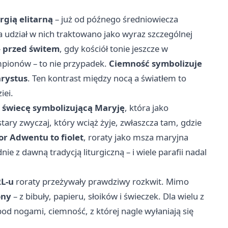
rgią elitarną
– już od późnego średniowiecza
 a udział w nich traktowano jako wyraz szczególnej
–
przed świtem
, gdy kościół tonie jeszcze w
ampionów – to nie przypadek.
Ciemność symbolizuje
hrystus
. Ten kontrast między nocą a światłem to
iei.
–
świecę symbolizującą Maryję
, która jako
tary zwyczaj, który wciąż żyje, zwłaszcza tam, gdzie
or Adwentu to fiolet
, roraty jako msza maryjna
dnie z dawną tradycją liturgiczną – i wiele parafii nadal
L-u
roraty przeżywały prawdziwy rozkwit. Mimo
ony
– z bibuły, papieru, słoików i świeczek. Dla wielu z
od nogami, ciemność, z której nagle wyłaniają się