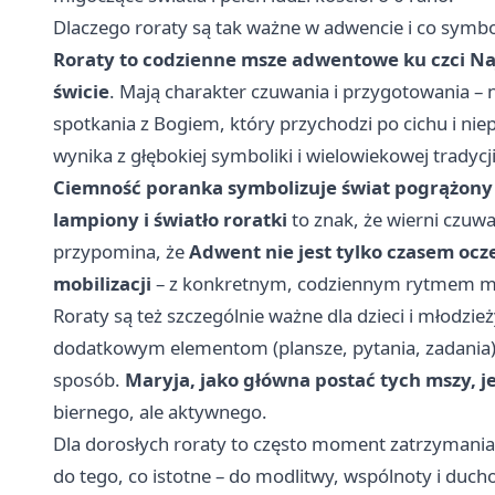
Dlaczego roraty są tak ważne w adwencie i co symbo
Roraty to codzienne msze adwentowe ku czci Na
świcie
. Mają charakter czuwania i przygotowania –
spotkania z Bogiem, który przychodzi po cichu i niep
wynika z głębokiej symboliki i wielowiekowej tradycji
Ciemność poranka symbolizuje świat pogrążony
lampiony i światło roratki
to znak, że wierni czuwa
przypomina, że
Adwent nie jest tylko czasem oc
mobilizacji
– z konkretnym, codziennym rytmem mod
Roraty są też szczególnie ważne dla dzieci i młodzie
dodatkowym elementom (plansze, pytania, zadania
sposób.
Maryja, jako główna postać tych mszy, j
biernego, ale aktywnego.
Dla dorosłych roraty to często moment zatrzymania
do tego, co istotne – do modlitwy, wspólnoty i duc