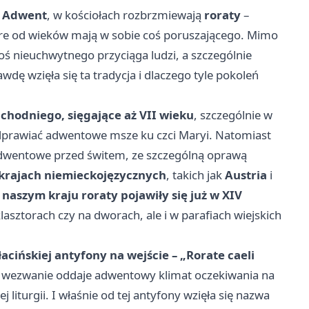
ę
Adwent
, w kościołach rozbrzmiewają
roraty
–
óre od wieków mają w sobie coś poruszającego. Mimo
ś nieuchwytnego przyciąga ludzi, a szczególnie
awdę wzięła się ta tradycja i dlaczego tyle pokoleń
achodniego, sięgające aż VII wieku
, szczególnie w
odprawiać adwentowe msze ku czci Maryi. Natomiast
 adwentowe przed świtem, ze szczególną oprawą
 krajach niemieckojęzycznych
, takich jak
Austria
i
naszym kraju roraty pojawiły się już w XIV
klasztorach czy na dworach, ale i w parafiach wiejskich
łacińskiej antyfony na wejście – „Rorate caeli
o wezwanie oddaje adwentowy klimat oczekiwania na
 liturgii. I właśnie od tej antyfony wzięła się nazwa