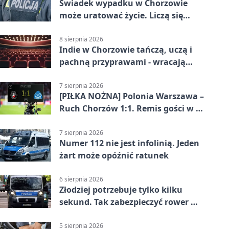
Świadek wypadku w Chorzowie
może uratować życie. Liczą się
sekundy
8 sierpnia 2026
Indie w Chorzowie tańczą, uczą i
pachną przyprawami - wracają
„Indyjskie Opowieści”
7 sierpnia 2026
[PIŁKA NOŻNA] Polonia Warszawa –
Ruch Chorzów 1:1. Remis gości w 3.
kolejce Betclic 1. ligi
7 sierpnia 2026
Numer 112 nie jest infolinią. Jeden
żart może opóźnić ratunek
6 sierpnia 2026
Złodziej potrzebuje tylko kilku
sekund. Tak zabezpieczyć rower w
Chorzowie
5 sierpnia 2026