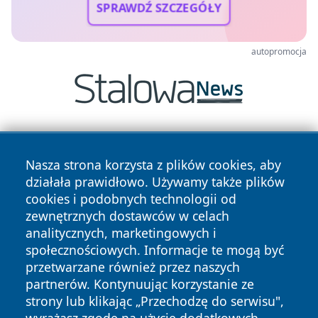
SPRAWDŹ SZCZEGÓŁY
autopromocja
Nasza strona korzysta z plików cookies, aby
działała prawidłowo. Używamy także plików
cookies i podobnych technologii od
zewnętrznych dostawców w celach
Copyright © 2026 wrotachorzowa.pl Wszystkie prawa
analitycznych, marketingowych i
zastrzeżone.
społecznościowych. Informacje te mogą być
przetwarzane również przez naszych
partnerów. Kontynuując korzystanie ze
Polityka
Polityka
News
Autorzy
strony lub klikając „Przechodzę do serwisu",
Prywatności
Cookies