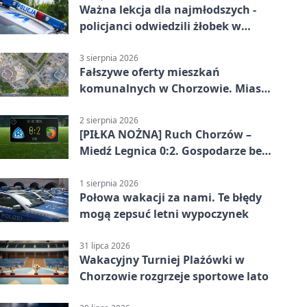
Ważna lekcja dla najmłodszych -
policjanci odwiedzili żłobek w
Chorzowie
3 sierpnia 2026
Fałszywe oferty mieszkań
komunalnych w Chorzowie. Miasto
ostrzega
2 sierpnia 2026
[PIŁKA NOŻNA] Ruch Chorzów –
Miedź Legnica 0:2. Gospodarze bez
punktów w Betclic 1. lidze
1 sierpnia 2026
Połowa wakacji za nami. Te błędy
mogą zepsuć letni wypoczynek
31 lipca 2026
Wakacyjny Turniej Plażówki w
Chorzowie rozgrzeje sportowe lato