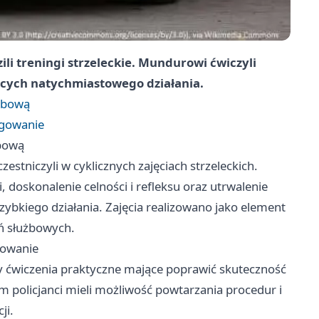
ili treningi strzeleckie. Mundurowi ćwiczyli
ących natychmiastowego działania.
żbową
agowanie
bową
zestniczyli w cyklicznych zajęciach strzeleckich.
doskonalenie celności i refleksu oraz utrwalenie
bkiego działania. Zajęcia realizowano jako element
ń służbowych.
gowanie
y ćwiczenia praktyczne mające poprawić skuteczność
om policjanci mieli możliwość powtarzania procedur i
ji.