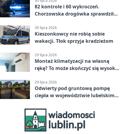
30 lipca 2026
82 kontrole i 60 wykroczeń.
Chorzowska drogówka sprawdziła
jednoślady
30 lipca 2026
Kieszonkowcy nie robią sobie
wakacji. Tłok sprzyja kradzieżom
29 lipca 2026
Montaż klimatyzacji na własną
rękę? To może skończyć się wysoką
karą
29 lipca 2026
Odwierty pod gruntową pompę
ciepła w województwie lubelskim -
co trzeba o nich wiedzieć?