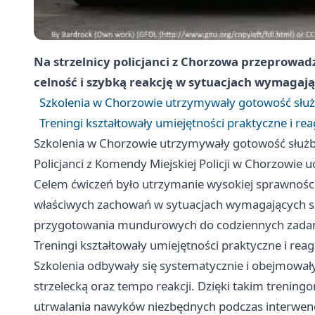
Na strzelnicy policjanci z Chorzowa przeprowadz
celność i szybką reakcję w sytuacjach wymagaj
Szkolenia w Chorzowie utrzymywały gotowość słu
Treningi kształtowały umiejętności praktyczne i re
Szkolenia w Chorzowie utrzymywały gotowość służ
Policjanci z Komendy Miejskiej Policji w Chorzowie uc
Celem ćwiczeń było utrzymanie wysokiej sprawności, 
właściwych zachowań w sytuacjach wymagających szy
przygotowania mundurowych do codziennych zada
Treningi kształtowały umiejętności praktyczne i rea
Szkolenia odbywały się systematycznie i obejmował
strzelecką oraz tempo reakcji. Dzięki takim trening
utrwalania nawyków niezbędnych podczas interwenc