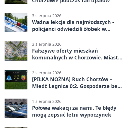
Chorzowie podczas fali upałów
3 sierpnia 2026
Ważna lekcja dla najmłodszych -
policjanci odwiedzili żłobek w
Chorzowie
3 sierpnia 2026
Fałszywe oferty mieszkań
komunalnych w Chorzowie. Miasto
ostrzega
2 sierpnia 2026
[PIŁKA NOŻNA] Ruch Chorzów –
Miedź Legnica 0:2. Gospodarze bez
punktów w Betclic 1. lidze
1 sierpnia 2026
Połowa wakacji za nami. Te błędy
mogą zepsuć letni wypoczynek