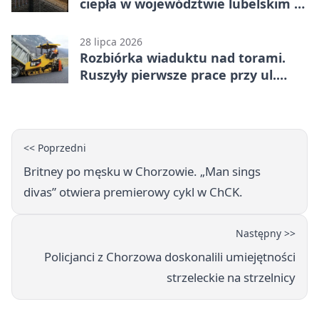
ciepła w województwie lubelskim -
co trzeba o nich wiedzieć?
28 lipca 2026
Rozbiórka wiaduktu nad torami.
Ruszyły pierwsze prace przy ul.
Nowej
<< Poprzedni
Britney po męsku w Chorzowie. „Man sings
divas” otwiera premierowy cykl w ChCK.
Następny >>
Policjanci z Chorzowa doskonalili umiejętności
strzeleckie na strzelnicy