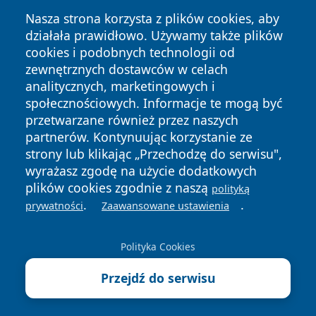
Nasza strona korzysta z plików cookies, aby
działała prawidłowo. Używamy także plików
cookies i podobnych technologii od
zewnętrznych dostawców w celach
analitycznych, marketingowych i
społecznościowych. Informacje te mogą być
Copyright © 2026 wrotachorzowa.pl Wszystkie prawa
przetwarzane również przez naszych
zastrzeżone.
partnerów. Kontynuując korzystanie ze
strony lub klikając „Przechodzę do serwisu",
wyrażasz zgodę na użycie dodatkowych
Polityka
Polityka
News
Autorzy
plików cookies zgodnie z naszą
Prywatności
Cookies
polityką
.
.
prywatności
Zaawansowane ustawienia
Polityka Cookies
Przejdź do serwisu