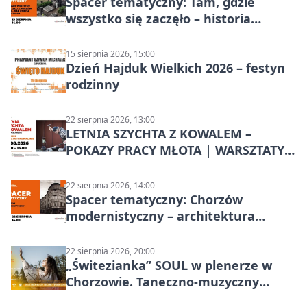
Spacer tematyczny: Tam, gdzie
wszystko się zaczęło – historia
Chorzowa
15 sierpnia 2026, 15:00
Dzień Hajduk Wielkich 2026 – festyn
rodzinny
22 sierpnia 2026, 13:00
LETNIA SZYCHTA Z KOWALEM –
POKAZY PRACY MŁOTA | WARSZTATY
KOWALSKIE w Chorzowie
22 sierpnia 2026, 14:00
Spacer tematyczny: Chorzów
modernistyczny – architektura
miasta
22 sierpnia 2026, 20:00
„Świtezianka” SOUL w plenerze w
Chorzowie. Taneczno-muzyczny
spektakl przy SP 25