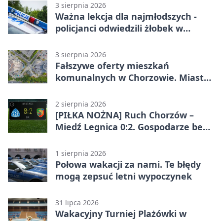
3 sierpnia 2026
Ważna lekcja dla najmłodszych -
policjanci odwiedzili żłobek w
Chorzowie
3 sierpnia 2026
Fałszywe oferty mieszkań
komunalnych w Chorzowie. Miasto
ostrzega
2 sierpnia 2026
[PIŁKA NOŻNA] Ruch Chorzów –
Miedź Legnica 0:2. Gospodarze bez
punktów w Betclic 1. lidze
1 sierpnia 2026
Połowa wakacji za nami. Te błędy
mogą zepsuć letni wypoczynek
31 lipca 2026
Wakacyjny Turniej Plażówki w