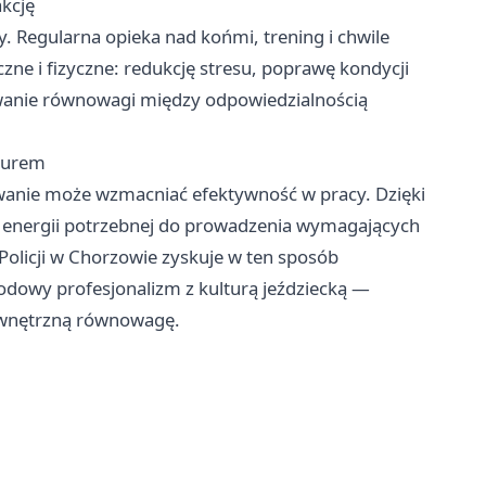
akcję
by. Regularna opieka nad końmi, trening i chwile
czne i fizyczne: redukcję stresu, poprawę kondycji
owanie równowagi między odpowiedzialnością
ndurem
esowanie może wzmacniać efektywność w pracy. Dzięki
ło energii potrzebnej do prowadzenia wymagających
olicji w Chorzowie zyskuje w ten sposób
wodowy profesjonalizm z kulturą jeździecką —
wewnętrzną równowagę.