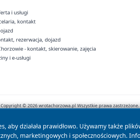
rta i usługi
celaria, kontakt
dojazd
ntakt, rezerwacja, dojazd
orzowie - kontakt, skierowanie, zajęcia
ny i e-usługi
Copyright © 2026 wrotachorzowa.pl Wszystkie prawa zastrzeżone.
es, aby działała prawidłowo. Używamy także plik
News
Autorzy
Polityka Prywatności
Polityka Cookie
cznych, marketingowych i społecznościowych. Inf