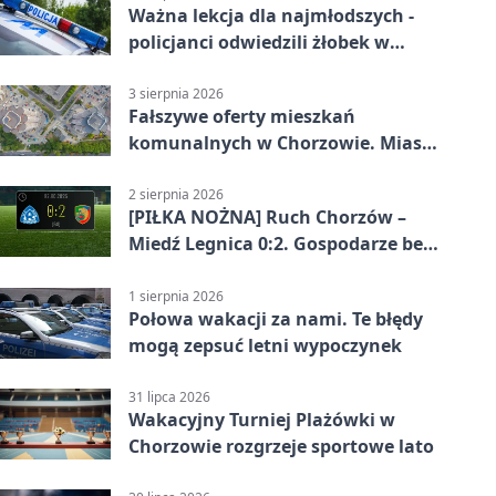
Ważna lekcja dla najmłodszych -
policjanci odwiedzili żłobek w
Chorzowie
3 sierpnia 2026
Fałszywe oferty mieszkań
komunalnych w Chorzowie. Miasto
ostrzega
2 sierpnia 2026
[PIŁKA NOŻNA] Ruch Chorzów –
Miedź Legnica 0:2. Gospodarze bez
punktów w Betclic 1. lidze
1 sierpnia 2026
Połowa wakacji za nami. Te błędy
mogą zepsuć letni wypoczynek
31 lipca 2026
Wakacyjny Turniej Plażówki w
Chorzowie rozgrzeje sportowe lato