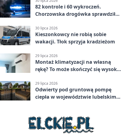
30 lipca 2026
82 kontrole i 60 wykroczeń.
Chorzowska drogówka sprawdziła
jednoślady
30 lipca 2026
Kieszonkowcy nie robią sobie
wakacji. Tłok sprzyja kradzieżom
29 lipca 2026
Montaż klimatyzacji na własną
rękę? To może skończyć się wysoką
karą
29 lipca 2026
Odwierty pod gruntową pompę
ciepła w województwie lubelskim -
co trzeba o nich wiedzieć?