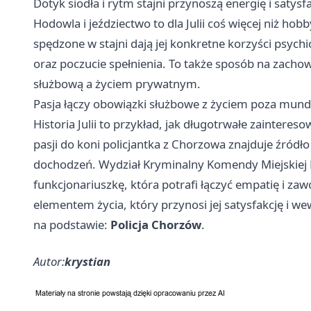
Dotyk siodła i rytm stajni przynoszą energię i satysf
Hodowla i jeździectwo to dla Julii coś więcej niż hob
spędzone w stajni dają jej konkretne korzyści psychi
oraz poczucie spełnienia. To także sposób na zach
służbową a życiem prywatnym.
Pasja łączy obowiązki służbowe z życiem poza mu
Historia Julii to przykład, jak długotrwałe zainter
pasji do koni policjantka z Chorzowa znajduje źród
dochodzeń. Wydział Kryminalny Komendy Miejskiej P
funkcjonariuszkę, która potrafi łączyć empatię i za
elementem życia, który przynosi jej satysfakcję i 
na podstawie:
Policja Chorzów
.
Autor:
krystian