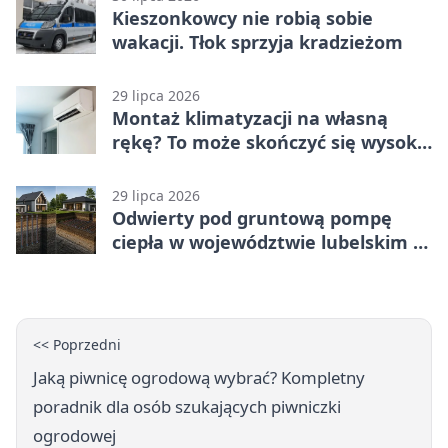
Kieszonkowcy nie robią sobie
wakacji. Tłok sprzyja kradzieżom
29 lipca 2026
Montaż klimatyzacji na własną
rękę? To może skończyć się wysoką
karą
29 lipca 2026
Odwierty pod gruntową pompę
ciepła w województwie lubelskim -
co trzeba o nich wiedzieć?
<< Poprzedni
Jaką piwnicę ogrodową wybrać? Kompletny
poradnik dla osób szukających piwniczki
ogrodowej