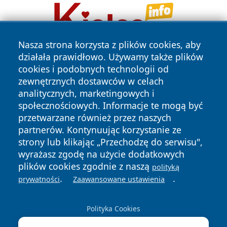
Nasza strona korzysta z plików cookies, aby
działała prawidłowo. Używamy także plików
cookies i podobnych technologii od
zewnętrznych dostawców w celach
analitycznych, marketingowych i
społecznościowych. Informacje te mogą być
przetwarzane również przez naszych
Copyright © 2026 wrotachorzowa.pl Wszystkie prawa
zastrzeżone.
partnerów. Kontynuując korzystanie ze
strony lub klikając „Przechodzę do serwisu",
wyrażasz zgodę na użycie dodatkowych
Polityka
Polityka
plików cookies zgodnie z naszą
polityką
News
Autorzy
Prywatności
Cookies
.
.
prywatności
Zaawansowane ustawienia
Polityka Cookies