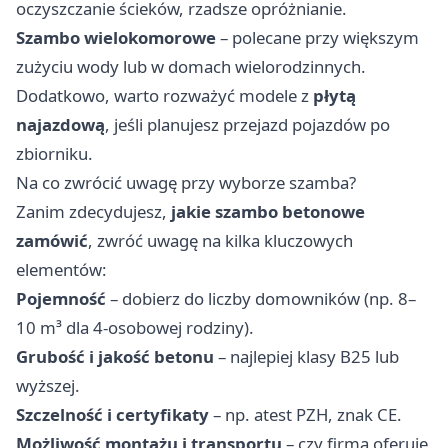
oczyszczanie ścieków, rzadsze opróżnianie.
Szambo wielokomorowe
– polecane przy większym
zużyciu wody lub w domach wielorodzinnych.
Dodatkowo, warto rozważyć modele z
płytą
najazdową
, jeśli planujesz przejazd pojazdów po
zbiorniku.
Na co zwrócić uwagę przy wyborze szamba?
Zanim zdecydujesz,
jakie szambo betonowe
zamówić
, zwróć uwagę na kilka kluczowych
elementów:
Pojemność
– dobierz do liczby domowników (np. 8–
10 m³ dla 4-osobowej rodziny).
Grubość i jakość betonu
– najlepiej klasy B25 lub
wyższej.
Szczelność i certyfikaty
– np. atest PZH, znak CE.
Możliwość montażu i transportu
– czy firma oferuje