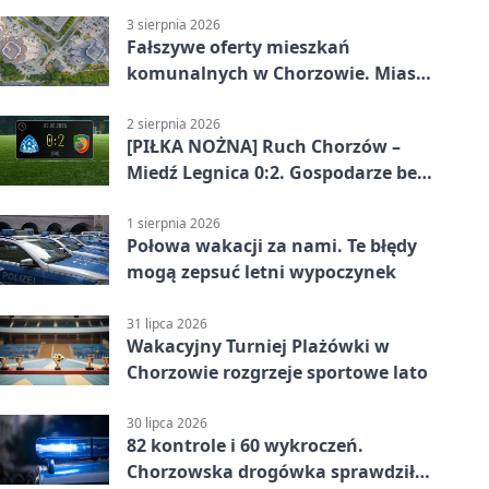
3 sierpnia 2026
Fałszywe oferty mieszkań
komunalnych w Chorzowie. Miasto
ostrzega
2 sierpnia 2026
[PIŁKA NOŻNA] Ruch Chorzów –
Miedź Legnica 0:2. Gospodarze bez
punktów w Betclic 1. lidze
1 sierpnia 2026
Połowa wakacji za nami. Te błędy
mogą zepsuć letni wypoczynek
31 lipca 2026
Wakacyjny Turniej Plażówki w
Chorzowie rozgrzeje sportowe lato
30 lipca 2026
82 kontrole i 60 wykroczeń.
Chorzowska drogówka sprawdziła