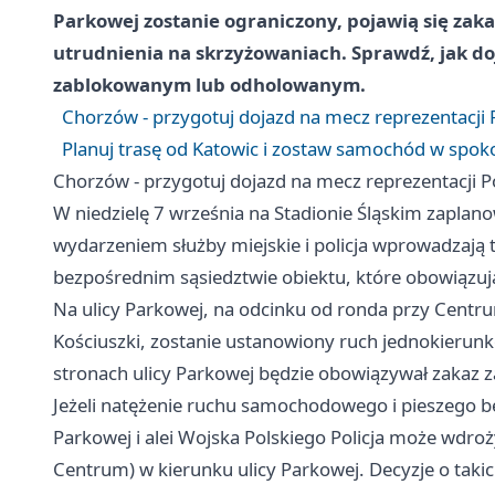
Parkowej zostanie ograniczony, pojawią się za
utrudnienia na skrzyżowaniach. Sprawdź, jak doj
zablokowanym lub odholowanym.
Chorzów - przygotuj dojazd na mecz reprezentacji P
Planuj trasę od Katowic i zostaw samochód w spokoj
Chorzów - przygotuj dojazd na mecz reprezentacji Po
W niedzielę 7 września na Stadionie Śląskim zaplan
wydarzeniem służby miejskie i policja wprowadzają
bezpośrednim sąsiedztwie obiektu, które obowiązuj
Na ulicy Parkowej, na odcinku od ronda przy Cent
Kościuszki, zostanie ustanowiony ruch jednokierun
stronach ulicy Parkowej będzie obowiązywał zakaz 
Jeżeli natężenie ruchu samochodowego i pieszego bę
Parkowej i alei Wojska Polskiego Policja może wdroży
Centrum) w kierunku ulicy Parkowej. Decyzje o tak