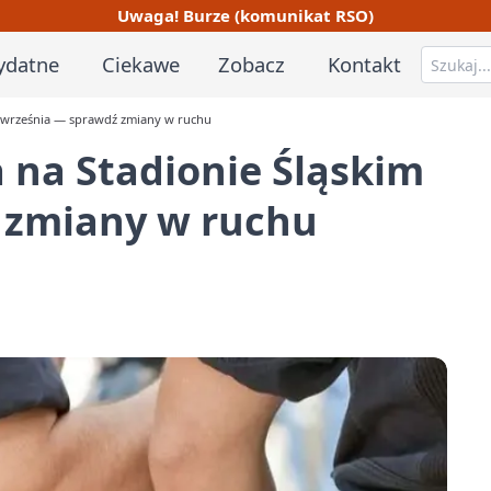
Uwaga! Burze (komunikat RSO)
ydatne
Ciekawe
Zobacz
Kontakt
7 września — sprawdź zmiany w ruchu
 na Stadionie Śląskim
 zmiany w ruchu