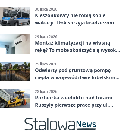
jednoślady
30 lipca 2026
Kieszonkowcy nie robią sobie
wakacji. Tłok sprzyja kradzieżom
29 lipca 2026
Montaż klimatyzacji na własną
rękę? To może skończyć się wysoką
karą
29 lipca 2026
Odwierty pod gruntową pompę
ciepła w województwie lubelskim -
co trzeba o nich wiedzieć?
28 lipca 2026
Rozbiórka wiaduktu nad torami.
Ruszyły pierwsze prace przy ul.
Nowej