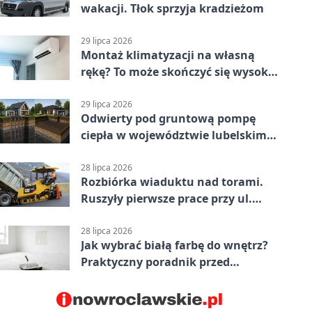
wakacji. Tłok sprzyja kradzieżom
29 lipca 2026
Montaż klimatyzacji na własną
rękę? To może skończyć się wysoką
karą
29 lipca 2026
Odwierty pod gruntową pompę
ciepła w województwie lubelskim -
co trzeba o nich wiedzieć?
28 lipca 2026
Rozbiórka wiaduktu nad torami.
Ruszyły pierwsze prace przy ul.
Nowej
28 lipca 2026
Jak wybrać białą farbę do wnętrz?
Praktyczny poradnik przed
zakupem