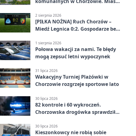
komunalnych w Chorzowie. Miasto
ostrzega
2 sierpnia 2026
[PIŁKA NOŻNA] Ruch Chorzów –
Miedź Legnica 0:2. Gospodarze bez
punktów w Betclic 1. lidze
1 sierpnia 2026
Połowa wakacji za nami. Te błędy
mogą zepsuć letni wypoczynek
31 lipca 2026
Wakacyjny Turniej Plażówki w
Chorzowie rozgrzeje sportowe lato
30 lipca 2026
82 kontrole i 60 wykroczeń.
Chorzowska drogówka sprawdziła
jednoślady
30 lipca 2026
Kieszonkowcy nie robią sobie