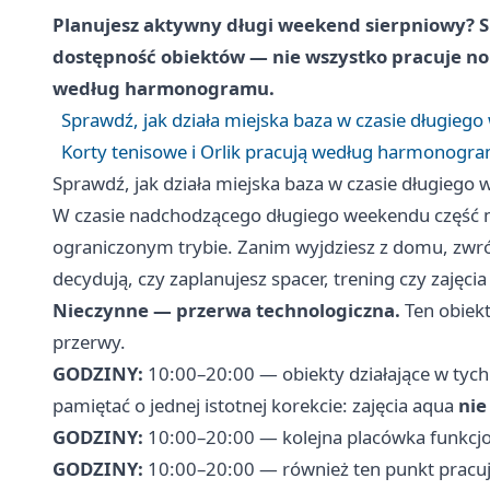
Planujesz aktywny długi weekend sierpniowy? 
dostępność obiektów — nie wszystko pracuje norm
według harmonogramu.
Sprawdź, jak działa miejska baza w czasie długie
Korty tenisowe i Orlik pracują według harmonog
Sprawdź, jak działa miejska baza w czasie długieg
W czasie nadchodzącego długiego weekendu część m
ograniczonym trybie. Zanim wyjdziesz z domu, zwr
decydują, czy zaplanujesz spacer, trening czy zajęcia
Nieczynne — przerwa technologiczna.
Ten obiekt
przerwy.
GODZINY:
10:00–20:00 — obiekty działające w tyc
pamiętać o jednej istotnej korekcie: zajęcia aqua
nie
GODZINY:
10:00–20:00 — kolejna placówka funkcjo
GODZINY:
10:00–20:00 — również ten punkt pracu