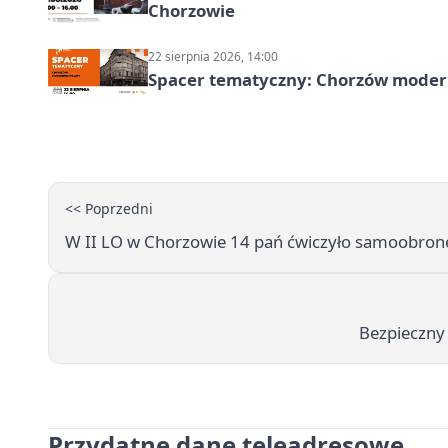
Chorzowie
22 sierpnia 2026, 14:00
Spacer tematyczny: Chorzów modern
<< Poprzedni
W II LO w Chorzowie 14 pań ćwiczyło samoobronę
Bezpieczny 
Przydatne dane teleadresowe