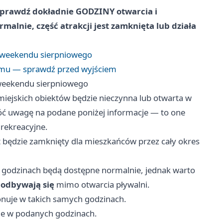
Sprawdź dokładnie GODZINY otwarcia i
alnie, część atrakcji jest zamknięta lub działa
go weekendu sierpniowego
ramu — sprawdź przed wyjściem
o weekendu sierpniowego
iejskich obiektów będzie nieczynna lub otwarta w
óć uwagę na podane poniżej informacje — to one
 rekreacyjne.
 będzie zamknięty dla mieszkańców przez cały okres
h godzinach będą dostępne normalnie, jednak warto
 odbywają się
mimo otwarcia pływalni.
nuje w takich samych godzinach.
je w podanych godzinach.