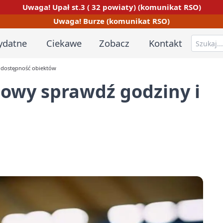
Uwaga! Upał st.3 ( 32 powiaty) (komunikat RSO)
Uwaga! Burze (komunikat RSO)
ydatne
Ciekawe
Zobacz
Kontakt
 dostępność obiektów
iowy sprawdź godziny i